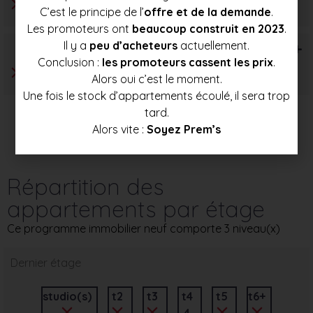
C’est le principe de l’
offre et de la demande
.
Les promoteurs ont
beaucoup construit en 2023
.
Il y a
peu d’acheteurs
actuellement.
T6+
Conclusion :
les promoteurs cassent les prix
.
Alors oui c’est le moment.
Une fois le stock d’appartements écoulé, il sera trop
tard.
Alors vite :
Soyez Prem’s
Répartition des
appartements par étage
Ce programme immobilier neuf comporte 3 niveau(x)
Dernier étage
studio(s)
t2
t3
t4
t5
t6+
4