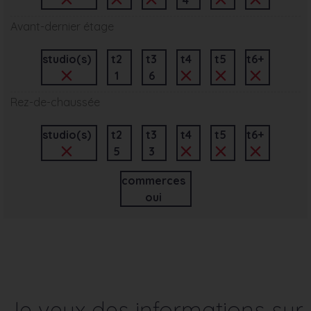
Avant-dernier étage
studio(s)
t2
t3
t4
t5
t6+
1
6
Rez-de-chaussée
studio(s)
t2
t3
t4
t5
t6+
5
3
commerces
oui
Je veux des informations sur