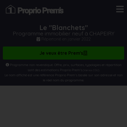
Le "Blanchets"
Programme immobilier neuf à CHAPEIRY
Répertorié en
janvier 2022
Je veux être Prem's
Programme non revendiqué. Offre, prix, surfaces, typologies et répartition
sont des estimations Proprio Prem’s
.
(Voir nos CGU)
Le nom affiché est une référence Proprio Prem’s basée sur son adresse et non
le réel nom du programme.