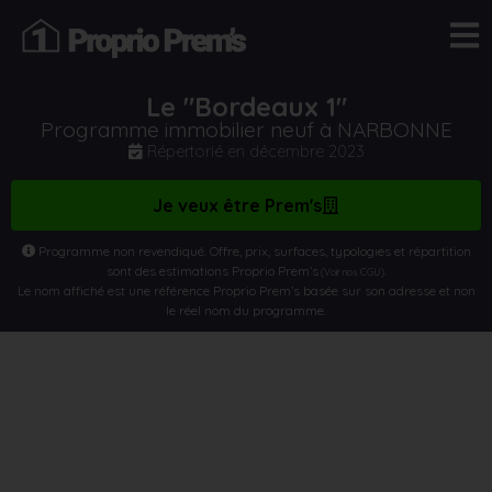
Le "Bordeaux 1"
Programme immobilier neuf à NARBONNE
Répertorié en
décembre 2023
Je veux être Prem's
Programme non revendiqué. Offre, prix, surfaces, typologies et répartition
sont des estimations Proprio Prem’s
.
(Voir nos CGU)
Le nom affiché est une référence Proprio Prem’s basée sur son adresse et non
le réel nom du programme.