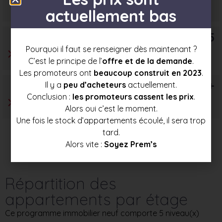
198 500 €
213 500 €
228 500 €
actuellement bas
T5
Pourquoi il faut se renseigner dès maintenant ?
C’est le principe de l’
offre et de la demande
.
Les promoteurs ont
beaucoup construit en 2023
.
T6+
Il y a
peu d’acheteurs
actuellement.
Conclusion :
les promoteurs cassent les prix
.
Alors oui c’est le moment.
Une fois le stock d’appartements écoulé, il sera trop
tard.
Alors vite :
Soyez Prem’s
Répartition des
appartements par étage
Ce programme immobilier neuf comporte 5 niveau(x)