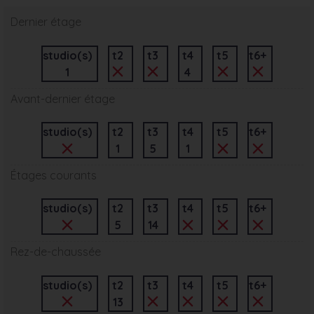
Dernier étage
studio(s)
t2
t3
t4
t5
t6+
1
4
Avant-dernier étage
studio(s)
t2
t3
t4
t5
t6+
1
5
1
Étages courants
studio(s)
t2
t3
t4
t5
t6+
5
14
Rez-de-chaussée
studio(s)
t2
t3
t4
t5
t6+
13