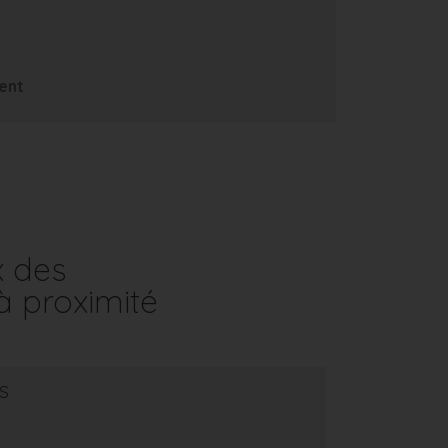
ent
x des
à proximité
s