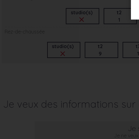
studio(s)
t2
1
Rez-de-chaussée
studio(s)
t2
t
9
1
Je veux des informations su
Je 
Je ne veux 