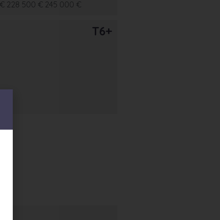
 €
228 500 €
245 000 €
T6+