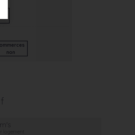
ommerces
non
f
em's
eur logement