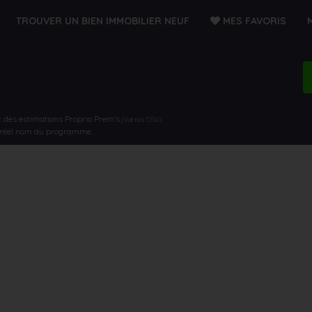
TROUVER UN BIEN IMMOBILIER NEUF
MES FAVORIS
t des estimations Proprio Prem’s
.
(Voir nos CGU)
e réel nom du programme.