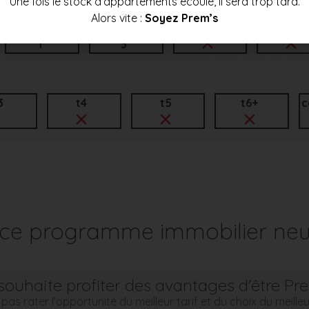
Une fois le stock d’appartements écoulé, il sera trop tard.
Alors vite :
Soyez Prem’s
t3
t4
t5
t6+
1
3
3
t4
t5
t6+
c
r ce programme immobilier neu
souhaite profiter des avantages d'être Pr
pas rater l’opportunité du meilleur tarif et du choix du meill