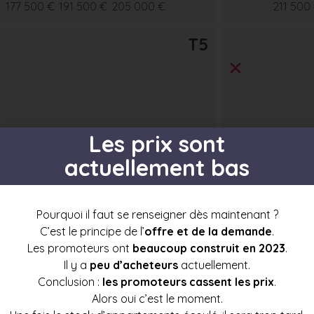
177 500 €
191 500 €
205 000 €
211 500
T5
Les prix sont
actuellement bas
Pourquoi il faut se renseigner dès maintenant ?
C’est le principe de l’
offre et de la demande
.
s par étage
Les promoteurs ont
beaucoup construit en 2023
.
Il y a
peu d’acheteurs
actuellement.
Conclusion :
les promoteurs cassent les prix
.
Alors oui c’est le moment.