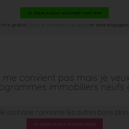
Je clique ici pour accomplir mon rêve
rvice gratuit
(c’est le promoteur qui paie)
et sans engagem
me convient pas mais je veu
programmes immobiliers neufs 
Je souhaite connaître les autres bons plan
Je clique ici pour les bons plans