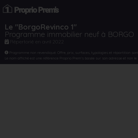
Le "BorgoRevinco 1"
Programme immobilier neuf à BORGO
Répertorié en
avril 2022
Programme non revendiqué. Offre, prix, surfaces, typologies et répartition son
Le nom affiché est une référence Proprio Prem’s basée sur son adresse et non l