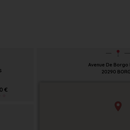
Avenue De Borgo 
s
20290
BOR
0 €