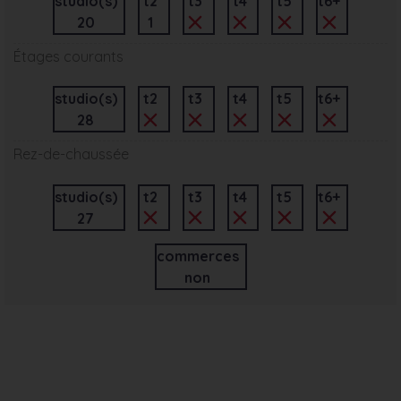
studio(s)
t2
t3
t4
t5
t6+
20
1
Étages courants
studio(s)
t2
t3
t4
t5
t6+
28
Rez-de-chaussée
studio(s)
t2
t3
t4
t5
t6+
27
commerces
non