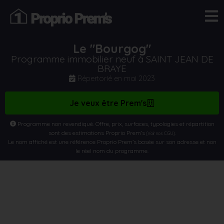
Le "Bourgog"
Programme immobilier neuf à SAINT JEAN DE
BRAYE
Répertorié en
mai 2023
Je veux être Prem's
Programme non revendiqué. Offre, prix, surfaces, typologies et répartition
sont des estimations Proprio Prem’s
.
(Voir nos CGU)
Le nom affiché est une référence Proprio Prem’s basée sur son adresse et non
le réel nom du programme.