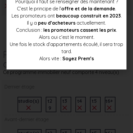
Pourquoi il faut se renseigner dès maintenant ?
C’est le principe de l’
offre et de la demande
.
Les promoteurs ont
beaucoup construit en 2023
.
Il y a
peu d’acheteurs
actuellement.
Conclusion :
les promoteurs cassent les prix
.
Alors oui c’est le moment.
Une fois le stock d’appartements écoulé, il sera trop
Répartition des
tard.
Alors vite :
Soyez Prem’s
appartements par étage
Ce programme immobilier neuf comporte 4 niveau(x)
Dernier étage
studio(s)
t2
t3
t4
t5
t6+
9
Avant-dernier étage