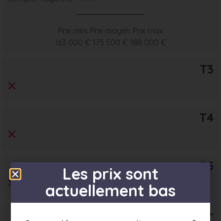
Prix mini
Prix moyen
Prix max
163 000 €
175 500 €
188 000 €
T3
T4
T5
Les prix sont
actuellement bas
T6+