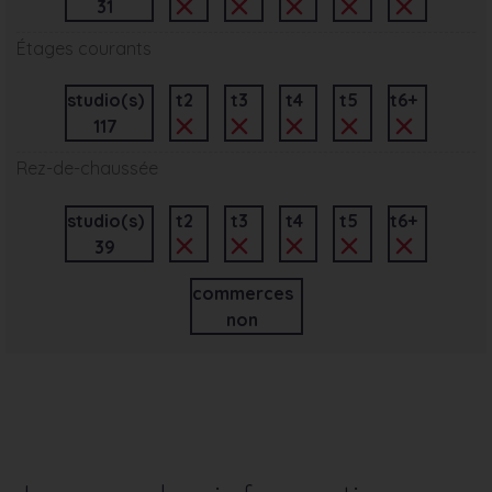
31
Étages courants
studio(s)
t2
t3
t4
t5
t6+
117
Rez-de-chaussée
studio(s)
t2
t3
t4
t5
t6+
39
commerces
non