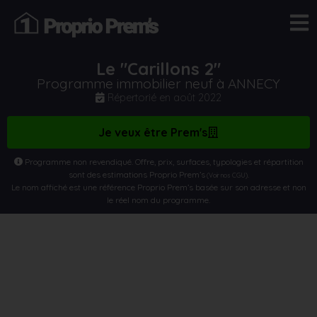
Le "Carillons 2"
Programme immobilier neuf à ANNECY
Répertorié en
août 2022
Je veux être Prem's
Programme non revendiqué. Offre, prix, surfaces, typologies et répartition
sont des estimations Proprio Prem’s
.
(Voir nos CGU)
Le nom affiché est une référence Proprio Prem’s basée sur son adresse et non
le réel nom du programme.