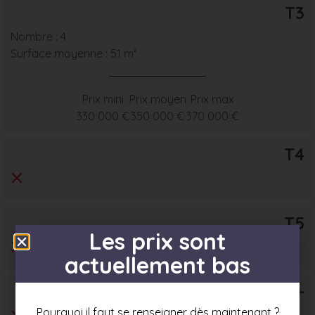
T3
Nombre : 4
Surface moyenne : 51 m²
Prix mini
Prix moyen
Prix max
330 000 €
350 000 €
370 000 €
T4
T5
Les prix sont
actuellement bas
T6+
Pourquoi il faut se renseigner dès maintenant ?