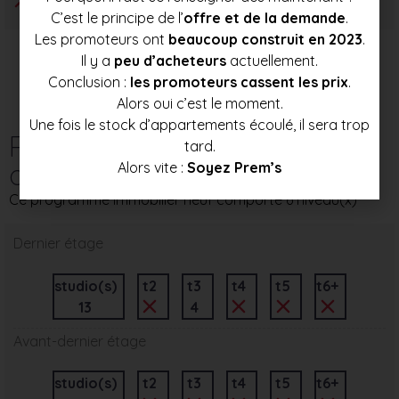
C’est le principe de l’
offre et de la demande
.
Les promoteurs ont
beaucoup construit en 2023
.
Il y a
peu d’acheteurs
actuellement.
Conclusion :
les promoteurs cassent les prix
.
Alors oui c’est le moment.
Une fois le stock d’appartements écoulé, il sera trop
Répartition des
tard.
appartements par étage
Alors vite :
Soyez Prem’s
Ce programme immobilier neuf comporte 6 niveau(x)
Dernier étage
studio(s)
t2
t3
t4
t5
t6+
13
4
Avant-dernier étage
studio(s)
t2
t3
t4
t5
t6+