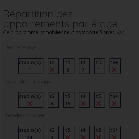
Répartition des
appartements par étage
Ce programme immobilier neuf comporte 3 niveau(x)
Dernier étage
studio(s)
t2
t3
t4
t5
t6+
1
5
7
1
Avant-dernier étage
studio(s)
t2
t3
t4
t5
t6+
6
16
Rez-de-chaussée
studio(s)
t2
t3
t4
t5
t6+
28
4