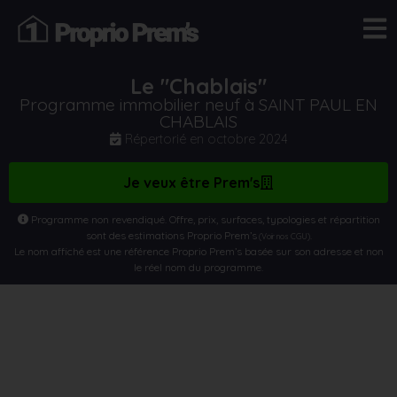
Le "Chablais"
Programme immobilier neuf à SAINT PAUL EN
CHABLAIS
Répertorié en
octobre 2024
Je veux être Prem's
Programme non revendiqué. Offre, prix, surfaces, typologies et répartition
sont des estimations Proprio Prem’s
.
(Voir nos CGU)
Le nom affiché est une référence Proprio Prem’s basée sur son adresse et non
le réel nom du programme.