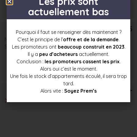
Les prix sont
Prix mini
Prix moyen
Prix max
actuellement bas
342 000 €
363 000 €
383 500 €
T5
Pourquoi il faut se renseigner dès maintenant ?
Nombre : 1
C’est le principe de l’
offre et de la demande
.
Surface moyenne : 78 m²
Les promoteurs ont
beaucoup construit en 2023
.
Il y a
peu d’acheteurs
actuellement.
Conclusion :
les promoteurs cassent les prix
.
Prix mini
Prix moyen
Prix max
Alors oui c’est le moment.
373 500 €
396 000 €
418 500 €
Une fois le stock d’appartements écoulé, il sera trop
tard.
T6+
Alors vite :
Soyez Prem’s