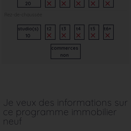
20
Rez-de-chaussée
studio(s)
t2
t3
t4
t5
t6+
10
commerces
non
Je veux des informations sur
ce programme immobilier
neuf