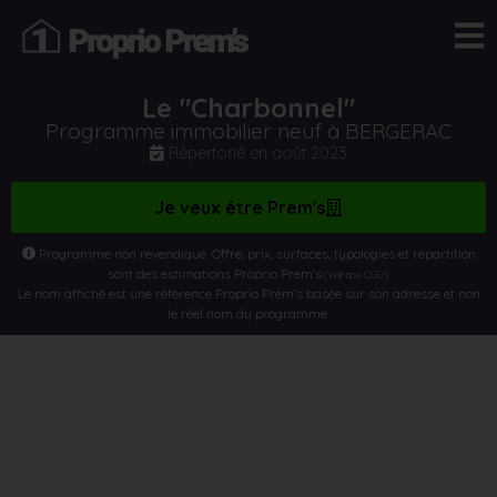
Le "Charbonnel"
Programme immobilier neuf à BERGERAC
Répertorié en
août 2023
Je veux être Prem's
Programme non revendiqué. Offre, prix, surfaces, typologies et répartition
sont des estimations Proprio Prem’s
.
(Voir nos CGU)
Le nom affiché est une référence Proprio Prem’s basée sur son adresse et non
le réel nom du programme.