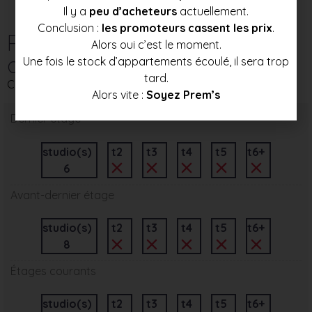
Il y a
peu d’acheteurs
actuellement.
Conclusion :
les promoteurs cassent les prix
.
Répartition des
Alors oui c’est le moment.
appartements par étage
Une fois le stock d’appartements écoulé, il sera trop
tard.
Ce programme immobilier neuf comporte 5 niveau(x)
Alors vite :
Soyez Prem’s
Dernier étage
studio(s)
t2
t3
t4
t5
t6+
6
Avant-dernier étage
studio(s)
t2
t3
t4
t5
t6+
8
Étages courants
studio(s)
t2
t3
t4
t5
t6+