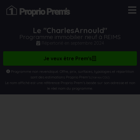
Le "CharlesArnould"
Programme immobilier neuf à REIMS
Répertorié en
septembre 2024
Je veux être Prem's
Programme non revendiqué. Offre, prix, surfaces, typologies et répartition
sont des estimations Proprio Prem’s
.
(Voir nos CGU)
Le nom affiché est une référence Proprio Prem’s basée sur son adresse et non
le réel nom du programme.