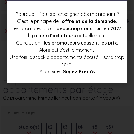
Pourquoi il faut se renseigner dès maintenant ?
T6+
C’est le principe de l’
offre et de la demande
.
Les promoteurs ont
beaucoup construit en 2023
.
Il y a
peu d’acheteurs
actuellement.
Conclusion :
les promoteurs cassent les prix
.
Alors oui c’est le moment.
Une fois le stock d’appartements écoulé, il sera trop
tard.
Alors vite :
Soyez Prem’s
Répartition des
appartements par étage
Ce programme immobilier neuf comporte 4 niveau(x)
Dernier étage
studio(s)
t2
t3
t4
t5
t6+
1
1