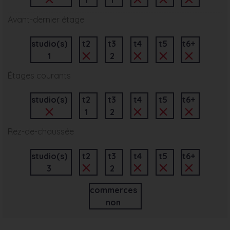
Avant-dernier étage
studio(s)
t2
t3
t4
t5
t6+
1
2
Étages courants
studio(s)
t2
t3
t4
t5
t6+
1
2
Rez-de-chaussée
studio(s)
t2
t3
t4
t5
t6+
3
2
commerces
non