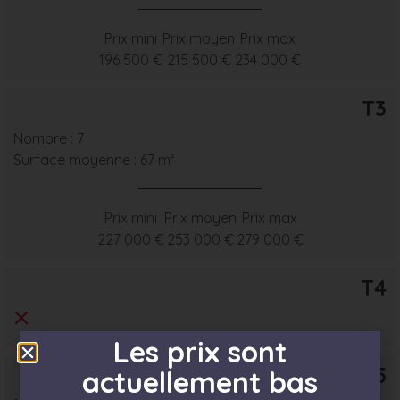
Prix mini
Prix moyen
Prix max
196 500 €
215 500 €
234 000 €
T3
Nombre : 7
Surface moyenne : 67 m²
Prix mini
Prix moyen
Prix max
227 000 €
253 000 €
279 000 €
T4
Les prix sont
T5
actuellement bas