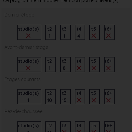
Ce programme immobilier neuf comporte 5 niveau(x)
Dernier étage
studio(s)
t2
t3
t4
t5
t6+
1
1
4
Avant-dernier étage
studio(s)
t2
t3
t4
t5
t6+
1
8
Étages courants
studio(s)
t2
t3
t4
t5
t6+
1
10
15
Rez-de-chaussée
studio(s)
t2
t3
t4
t5
t6+