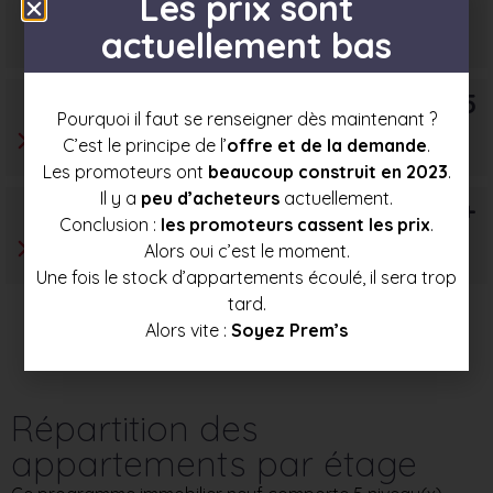
Les prix sont
Prix mini
Prix moyen
Prix max
actuellement bas
243 000 €
258 000 €
272 500 €
T5
Pourquoi il faut se renseigner dès maintenant ?
C’est le principe de l’
offre et de la demande
.
Les promoteurs ont
beaucoup construit en 2023
.
Il y a
peu d’acheteurs
actuellement.
T6+
Conclusion :
les promoteurs cassent les prix
.
Alors oui c’est le moment.
Une fois le stock d’appartements écoulé, il sera trop
tard.
Alors vite :
Soyez Prem’s
Répartition des
appartements par étage