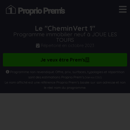
Le "CheminVert 1"
Programme immobilier neuf à JOUE LES
TOURS
Répertorié en
octobre 2023
Je veux être Prem's
Programme non revendiqué. Offre, prix, surfaces, typologies et répartition
sont des estimations Proprio Prem’s
.
(Voir nos CGU)
Le nom affiché est une référence Proprio Prem’s basée sur son adresse et non
le réel nom du programme.