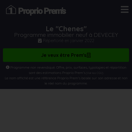
Le "Chenes"
Programme immobilier neuf à DEVECEY
Répertorié en
janvier 2022
Je veux être Prem's
Programme non revendiqué. Offre, prix, surfaces, typologies et répartition
sont des estimations Proprio Prem’s
.
(Voir nos CGU)
Le nom affiché est une référence Proprio Prem’s basée sur son adresse et non
le réel nom du programme.