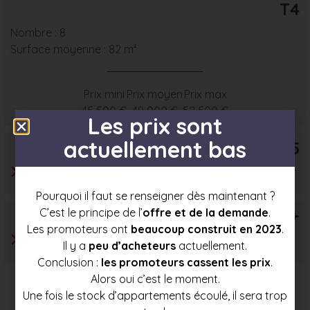
T4
Nombre : 8
Surface moyenne : 82 m²
Prix mini
Prix moyen
Prix max
45 500 €
49 000 €
52 500 €
Les prix sont
actuellement bas
T5
Pourquoi il faut se renseigner dès maintenant ?
T6+
C’est le principe de l’
offre et de la demande
.
Les promoteurs ont
beaucoup construit en 2023
.
Il y a
peu d’acheteurs
actuellement.
Conclusion :
les promoteurs cassent les prix
.
Alors oui c’est le moment.
Une fois le stock d’appartements écoulé, il sera trop