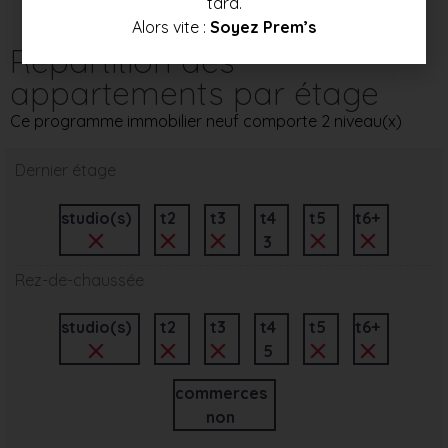
tard.
Alors vite :
Soyez Prem’s
Répartition des
appartements par étage
Ce programme immobilier neuf comporte 2 niveau(x)
Dernier étage
studio(s)
t2
t3
t4
t5
t6+
3
Rez-de-chaussée
studio(s)
t2
t3
t4
t5
t6+
5
commerces
non