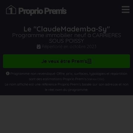
Le "ClaudeMademba-Sy"
Programme immobilier neuf à CARRIERES
SOUS POISSY
Répertorié en
octobre 2023
Je veux être Prem's
Programme non revendiqué. Offre, prix, surfaces, typologies et répartition
sont des estimations Proprio Prem’s
.
(Voir nos CGU)
Le nom affiché est une référence Proprio Prem’s basée sur son adresse et non
le réel nom du programme.