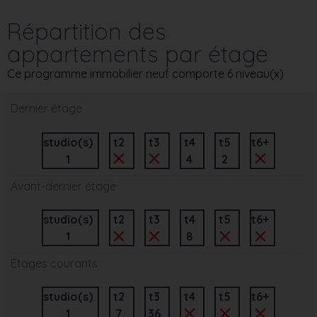
Répartition des
appartements par étage
Ce programme immobilier neuf comporte 6 niveau(x)
Dernier étage
studio(s)
t2
t3
t4
t5
t6+
1
4
2
Avant-dernier étage
studio(s)
t2
t3
t4
t5
t6+
1
8
Étages courants
studio(s)
t2
t3
t4
t5
t6+
1
7
36