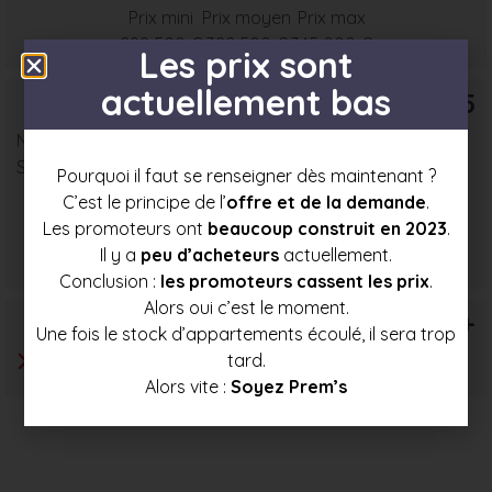
Prix mini
Prix moyen
Prix max
299 500 €
322 500 €
345 000 €
Les prix sont
actuellement bas
T5
Nombre : 2
Surface moyenne : 91 m²
Pourquoi il faut se renseigner dès maintenant ?
C’est le principe de l’
offre et de la demande
.
Les promoteurs ont
beaucoup construit en 2023
.
Prix mini
Prix moyen
Prix max
Il y a
peu d’acheteurs
actuellement.
336 500 €
357 000 €
377 500 €
Conclusion :
les promoteurs cassent les prix
.
Alors oui c’est le moment.
T6+
Une fois le stock d’appartements écoulé, il sera trop
tard.
Alors vite :
Soyez Prem’s