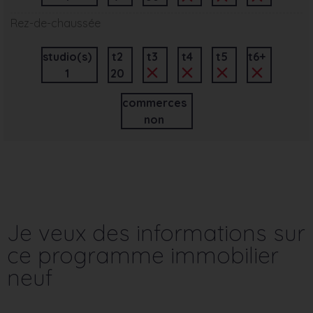
Rez-de-chaussée
studio(s)
t2
t3
t4
t5
t6+
1
20
commerces
non
Je veux des informations sur
ce programme immobilier
neuf