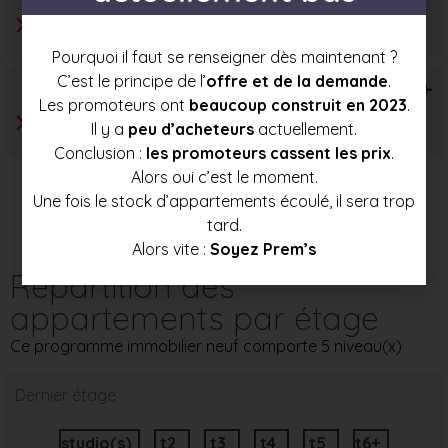
Pourquoi il faut se renseigner dès maintenant ?
C’est le principe de l’
offre et de la demande
.
T6+
Les promoteurs ont
beaucoup construit en 2023
.
Il y a
peu d’acheteurs
actuellement.
Conclusion :
les promoteurs cassent les prix
.
Alors oui c’est le moment.
Une fois le stock d’appartements écoulé, il sera trop
tard.
Alors vite :
Soyez Prem’s
Répartition des
appartements par étage
Ce programme immobilier neuf comporte 5 niveau(x)
Dernier étage
studio(s)
t2
t3
t4
t5
t6+