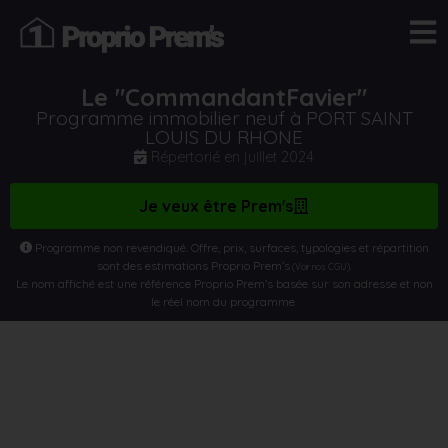
Le "CommandantFavier"
Programme immobilier neuf à PORT SAINT
LOUIS DU RHONE
Répertorié en
juillet 2024
Je veux être Prem's
Programme non revendiqué. Offre, prix, surfaces, typologies et répartition
sont des estimations Proprio Prem’s
.
(Voir nos CGU)
Le nom affiché est une référence Proprio Prem’s basée sur son adresse et non
le réel nom du programme.