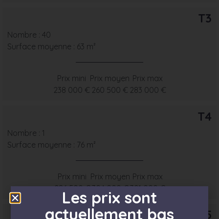
T3
Nombre : 40
Surface moyenne : 63 m²
Prix mini
Prix moyen
Prix max
238 000 €
260 500 €
283 000 €
T4
Nombre : 1
Surface moyenne : 76 m²
Prix mini
Prix moyen
Prix max
286 500 €
304 000 €
321 000 €
Les prix sont
actuellement bas
T5