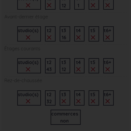
12
1
Avant-dernier étage
studio(s)
t2
t3
t4
t5
t6+
16
Étages courants
studio(s)
t2
t3
t4
t5
t6+
43
12
Rez-de-chaussée
studio(s)
t2
t3
t4
t5
t6+
32
commerces
non