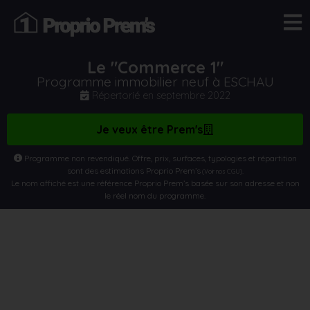
Le "Commerce 1"
Programme immobilier neuf à ESCHAU
Répertorié en
septembre 2022
Je veux être Prem's
Programme non revendiqué. Offre, prix, surfaces, typologies et répartition
sont des estimations Proprio Prem’s
.
(Voir nos CGU)
Le nom affiché est une référence Proprio Prem’s basée sur son adresse et non
le réel nom du programme.