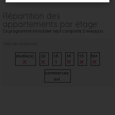
Répartition des
appartements par étage
Ce programme immobilier neuf comporte 2 niveau(x)
Rez-de-chaussée
studio(s)
t2
t3
t4
t5
t6+
1
commerces
oui