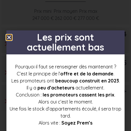
Prix mini
Prix moyen
Prix max
247 000 €
262 000 €
277 000 €
T4
Les prix sont
actuellement bas
T5
Pourquoi il faut se renseigner dès maintenant ?
C’est le principe de l’
offre et de la demande
.
Les promoteurs ont
beaucoup construit en 2023
.
Il y a
peu d’acheteurs
actuellement.
T6+
Conclusion :
les promoteurs cassent les prix
.
Alors oui c’est le moment.
Une fois le stock d’appartements écoulé, il sera trop
tard.
Alors vite :
Soyez Prem’s