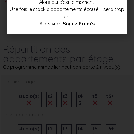
Alors oui c’est le moment.
Une fois le stock d’appartements écoulé, il sera trop
tard.
Alors vite :
Soyez Prem’s
Répartition des
appartements par étage
Ce programme immobilier neuf comporte 2 niveau(x)
Dernier étage
studio(s)
t2
t3
t4
t5
t6+
3
Rez-de-chaussée
studio(s)
t2
t3
t4
t5
t6+