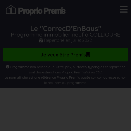
Le "CorrecD’EnBaus"
Programme immobilier neuf à COLLIOURE
Répertorié en
juillet 2022
Je veux être Prem's
Programme non revendiqué. Offre, prix, surfaces, typologies et répartition
sont des estimations Proprio Prem’s
.
(Voir nos CGU)
Le nom affiché est une référence Proprio Prem’s basée sur son adresse et non
le réel nom du programme.