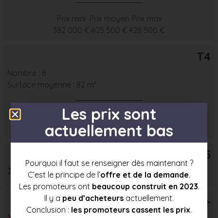
Prix mini
Prix moyen
Prix max
382 000 €
405 500 €
428 500 €
T4
Nombre : 6
Surface moyenne : 82 m²
Les prix sont
Prix mini
Prix moyen
Prix max
actuellement bas
433 500 €
467 500 €
501 500 €
T5
Pourquoi il faut se renseigner dès maintenant ?
C’est le principe de l’
offre et de la demande
.
Les promoteurs ont
beaucoup construit en 2023
.
Il y a
peu d’acheteurs
actuellement.
T6+
Conclusion :
les promoteurs cassent les prix
.