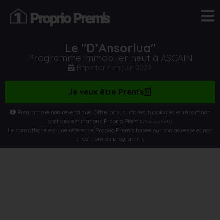
Le "D’Ansorlua"
Programme immobilier neuf à ASCAIN
Répertorié en
juin 2022
Je veux être Prem's
Programme non revendiqué. Offre, prix, surfaces, typologies et répartition
sont des estimations Proprio Prem’s
.
(Voir nos CGU)
Le nom affiché est une référence Proprio Prem’s basée sur son adresse et non
le réel nom du programme.