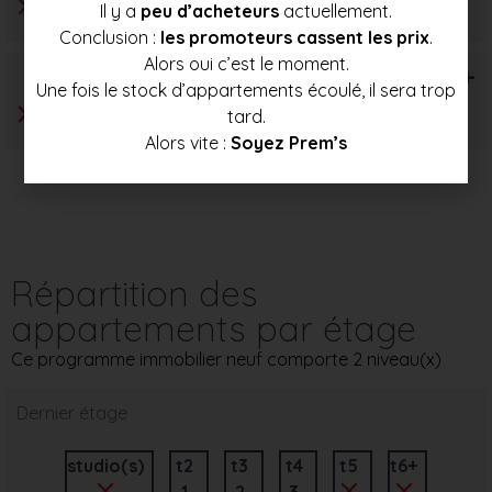
Il y a
peu d’acheteurs
actuellement.
Conclusion :
les promoteurs cassent les prix
.
Alors oui c’est le moment.
T6+
Une fois le stock d’appartements écoulé, il sera trop
tard.
Alors vite :
Soyez Prem’s
Répartition des
appartements par étage
Ce programme immobilier neuf comporte 2 niveau(x)
Dernier étage
studio(s)
t2
t3
t4
t5
t6+
1
2
3