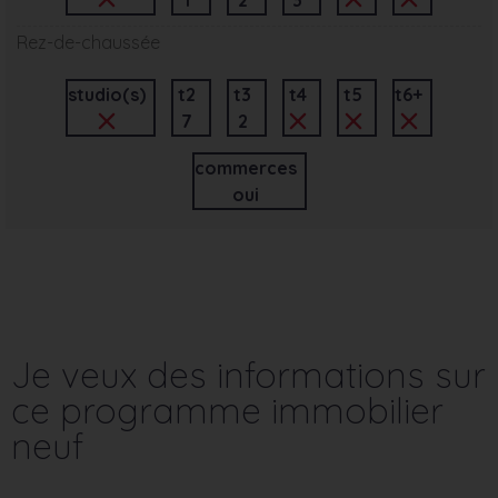
Rez-de-chaussée
studio(s)
t2
t3
t4
t5
t6+
7
2
commerces
oui
Je veux des informations sur
ce programme immobilier
neuf