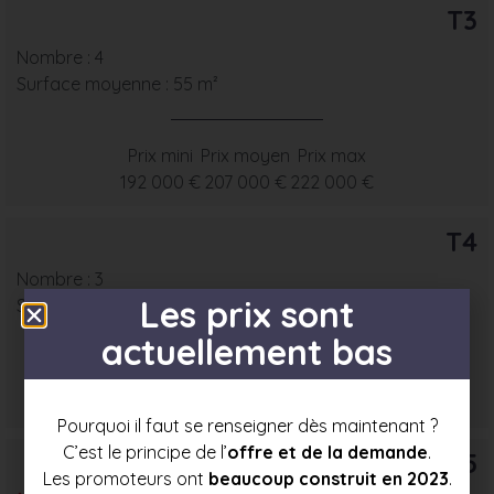
T3
Nombre : 4
Surface moyenne : 55 m²
Prix mini
Prix moyen
Prix max
192 000 €
207 000 €
222 000 €
T4
Nombre : 3
Les prix sont
Surface moyenne : 67 m²
actuellement bas
Prix mini
Prix moyen
Prix max
227 000 €
241 000 €
254 500 €
Pourquoi il faut se renseigner dès maintenant ?
C’est le principe de l’
offre et de la demande
.
T5
Les promoteurs ont
beaucoup construit en 2023
.