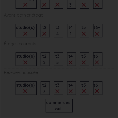
3
Avant-dernier étage
studio(s)
t2
t3
t4
t5
t6+
4
1
Étages courants
studio(s)
t2
t3
t4
t5
t6+
2
5
Rez-de-chaussée
studio(s)
t2
t3
t4
t5
t6+
7
commerces
oui