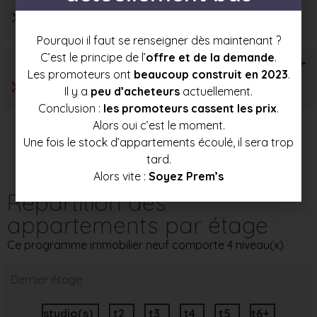
Pourquoi il faut se renseigner dès maintenant ?
C’est le principe de l’
offre et de la demande
.
T6+
Les promoteurs ont
beaucoup construit en 2023
.
Il y a
peu d’acheteurs
actuellement.
Conclusion :
les promoteurs cassent les prix
.
Alors oui c’est le moment.
Une fois le stock d’appartements écoulé, il sera trop
tard.
Alors vite :
Soyez Prem’s
Répartition des
appartements par étage
Ce programme immobilier neuf comporte 4 niveau(x)
Dernier étage
studio(s)
t2
t3
t4
t5
t6+