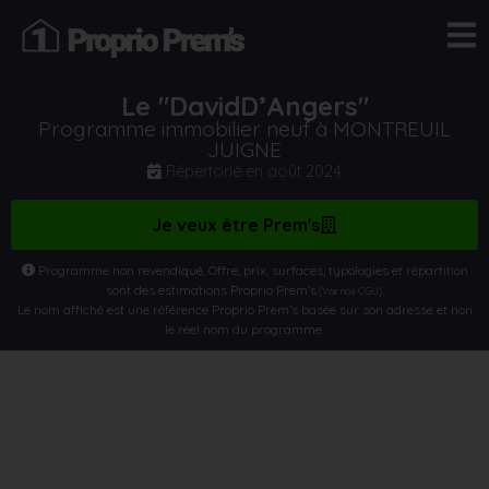
Le "DavidD’Angers"
Programme immobilier neuf à MONTREUIL
JUIGNE
Répertorié en
août 2024
Je veux être Prem's
Programme non revendiqué. Offre, prix, surfaces, typologies et répartition
sont des estimations Proprio Prem’s
.
(Voir nos CGU)
Le nom affiché est une référence Proprio Prem’s basée sur son adresse et non
le réel nom du programme.