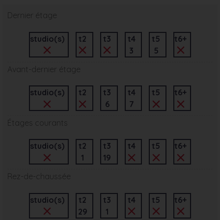
Dernier étage
studio(s)
t2
t3
t4
t5
t6+
3
5
Avant-dernier étage
studio(s)
t2
t3
t4
t5
t6+
6
7
Étages courants
studio(s)
t2
t3
t4
t5
t6+
1
19
Rez-de-chaussée
studio(s)
t2
t3
t4
t5
t6+
29
1