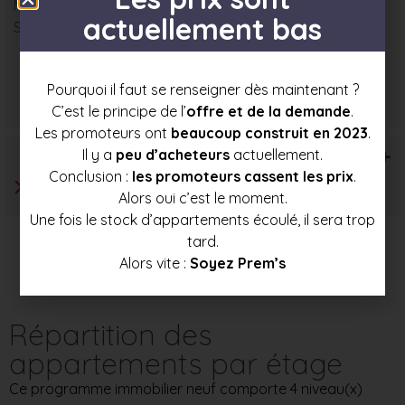
Nombre : 5
actuellement bas
Surface moyenne : 91 m²
Prix mini
Prix moyen
Prix max
Pourquoi il faut se renseigner dès maintenant ?
391 500 €
415 500 €
439 000 €
C’est le principe de l’
offre et de la demande
.
Les promoteurs ont
beaucoup construit en 2023
.
T6+
Il y a
peu d’acheteurs
actuellement.
Conclusion :
les promoteurs cassent les prix
.
Alors oui c’est le moment.
Une fois le stock d’appartements écoulé, il sera trop
tard.
Alors vite :
Soyez Prem’s
Répartition des
appartements par étage
Ce programme immobilier neuf comporte 4 niveau(x)