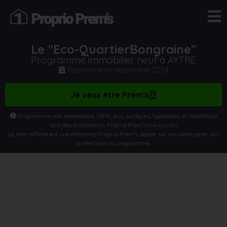
Le "Eco-QuartierBongraine"
Programme immobilier neuf à AYTRE
Répertorié en
septembre 2024
Je veux être Prem's
Programme non revendiqué. Offre, prix, surfaces, typologies et répartition
sont des estimations Proprio Prem’s
.
(Voir nos CGU)
Le nom affiché est une référence Proprio Prem’s basée sur son adresse et non
le réel nom du programme.