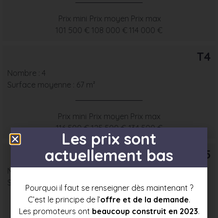
Prix mini
Prix moyen
Prix max
101 500 €
108 000 €
114 000 €
T4
Nombre : 4
Surface moyenne : 67 m²
Prix mini
Prix moyen
Prix max
116 500 €
125 500 €
134 500 €
Les prix sont
actuellement bas
T5
Nombre : 1
Surface moyenne : 78 m²
Pourquoi il faut se renseigner dès maintenant ?
C’est le principe de l’
offre et de la demande
.
Les promoteurs ont
beaucoup construit en 2023
.
Prix mini
Prix moyen
Prix max