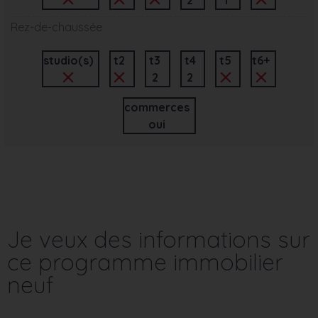
Rez-de-chaussée
studio(s)
t2
t3
t4
t5
t6+
2
2
commerces
oui
Je veux des informations sur
ce programme immobilier
neuf