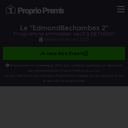
Le "EdmondBechambes 2"
Programme immobilier neuf à BETHENY
Répertorié en
avril 2023
Je veux être Prem's
Programme non revendiqué. Offre, prix, surfaces, typologies et répartition
sont des estimations Proprio Prem’s
.
(Voir nos CGU)
Le nom affiché est une référence Proprio Prem’s basée sur son adresse et non
le réel nom du programme.