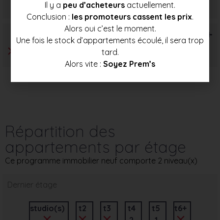
Il y a
peu d’acheteurs
actuellement.
131 000 €
139 000 €
147 000 €
Conclusion :
les promoteurs cassent les prix
.
Alors oui c’est le moment.
T6+
Une fois le stock d’appartements écoulé, il sera trop
tard.
Alors vite :
Soyez Prem’s
Répartition des
appartements par étage
Ce programme immobilier neuf comporte 2 niveau(x)
Dernier étage
studio(s)
t2
t3
t4
t5
t6+
2
1