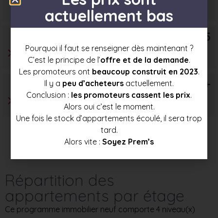
297 000 €
315 000 €
332 500 €
actuellement bas
T5
Pourquoi il faut se renseigner dès maintenant ?
C’est le principe de l’
offre et de la demande
.
Les promoteurs ont
beaucoup construit en 2023
.
T6+
Il y a
peu d’acheteurs
actuellement.
Conclusion :
les promoteurs cassent les prix
.
Alors oui c’est le moment.
Une fois le stock d’appartements écoulé, il sera trop
tard.
Alors vite :
Soyez Prem’s
Répartition des
appartements par étage
Ce programme immobilier neuf comporte 4 niveau(x)