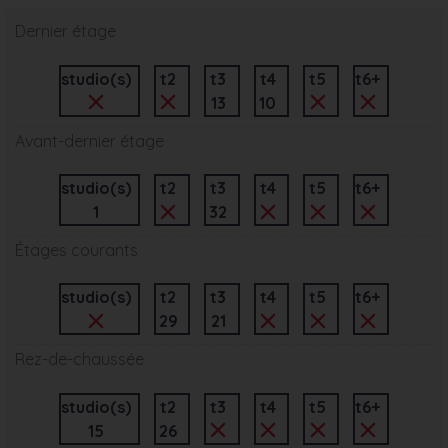
Dernier étage
studio(s)
t2
t3
t4
t5
t6+
13
10
Avant-dernier étage
studio(s)
t2
t3
t4
t5
t6+
1
32
Étages courants
studio(s)
t2
t3
t4
t5
t6+
29
21
Rez-de-chaussée
studio(s)
t2
t3
t4
t5
t6+
15
26