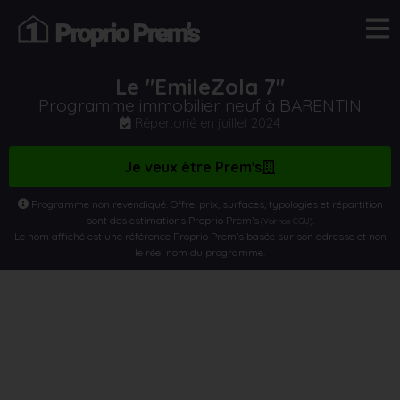
Le "EmileZola 7"
Programme immobilier neuf à BARENTIN
Répertorié en
juillet 2024
Je veux être Prem's
Programme non revendiqué. Offre, prix, surfaces, typologies et répartition
sont des estimations Proprio Prem’s
.
(Voir nos CGU)
Le nom affiché est une référence Proprio Prem’s basée sur son adresse et non
le réel nom du programme.