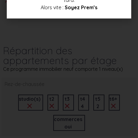
Alors vite :
Soyez Prem’s
Répartition des
appartements par étage
Ce programme immobilier neuf comporte 1 niveau(x)
Rez-de-chaussée
studio(s)
t2
t3
t4
t5
t6+
4
2
commerces
oui