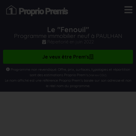
Le "Fenouil"
Programme immobilier neuf à PAULHAN
Répertorié en
juin 2022
Je veux être Prem's
Programme non revendiqué. Offre, prix, surfaces, typologies et répartition
sont des estimations Proprio Prem’s
.
(Voir nos CGU)
Le nom affiché est une référence Proprio Prem’s basée sur son adresse et non
le réel nom du programme.