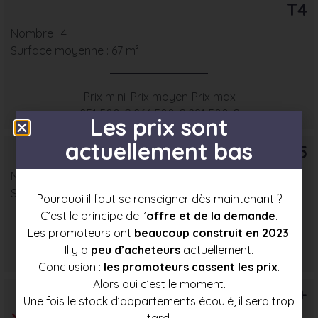
T4
Nombre : 4
Surface moyenne : 67 m²
Prix mini
Prix moyen
Prix max
251 500 €
266 500 €
281 500 €
Les prix sont
actuellement bas
T5
Nombre : 2
Surface moyenne : 78 m²
Pourquoi il faut se renseigner dès maintenant ?
C’est le principe de l’
offre et de la demande
.
Les promoteurs ont
beaucoup construit en 2023
.
Prix mini
Prix moyen
Prix max
Il y a
peu d’acheteurs
actuellement.
274 000 €
291 000 €
307 500 €
Conclusion :
les promoteurs cassent les prix
.
Alors oui c’est le moment.
T6+
Une fois le stock d’appartements écoulé, il sera trop
tard.