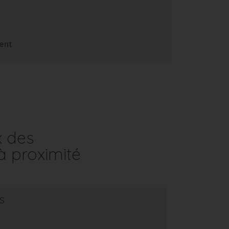
ent
x des
à proximité
s