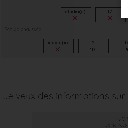
studio(s)
t2
Rez-de-chaussée
studio(s)
t2
t
10
Je veux des informations su
Je 
Je ne veux 