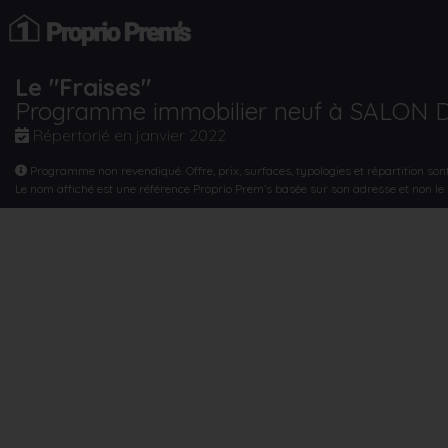
Le "Fraises"
Programme immobilier neuf à SALON
Répertorié en
janvier 2022
Programme non revendiqué. Offre, prix, surfaces, typologies et répartition son
Le nom affiché est une référence Proprio Prem’s basée sur son adresse et non l