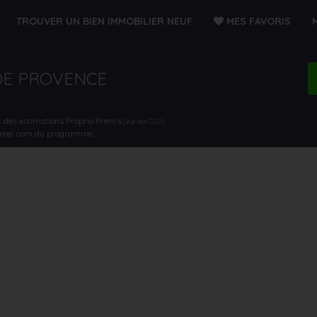
TROUVER UN BIEN IMMOBILIER NEUF
MES FAVORIS
 DE PROVENCE
t des estimations Proprio Prem’s
.
(Voir nos CGU)
e réel nom du programme.