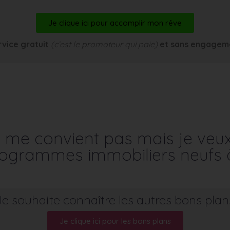
Je clique ici pour accomplir mon rêve
rvice gratuit
(c’est le promoteur qui paie)
et sans engagem
me convient pas mais je veu
programmes immobiliers neufs 
Je souhaite connaître les autres bons plan
Je clique ici pour les bons plans