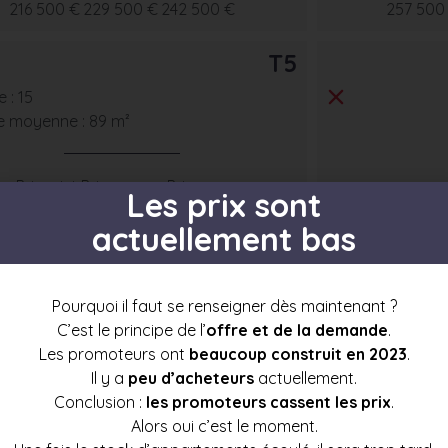
216 500 €
229 500 €
242 500 €
257 500
T5
 : 15
e moyenne : 89 m²
Prix mini
Prix moyen
Prix max
Les prix sont
331 000 €
351 000 €
371 000 €
actuellement bas
Pourquoi il faut se renseigner dès maintenant ?
C’est le principe de l’
offre et de la demande
.
s par étage
Les promoteurs ont
beaucoup construit en 2023
.
Il y a
peu d’acheteurs
actuellement.
Conclusion :
les promoteurs cassent les prix
.
Alors oui c’est le moment.