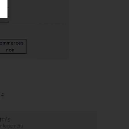
ommerces
non
f
em's
eur logement