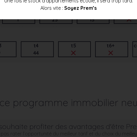
Une fois le stock d’appartements écoulé, il sera trop tard.
Alors vite :
Soyez Prem’s
t3
t4
t5
t6+
1
25
15
3
t4
t5
t6+
c
9
44
r ce programme immobilier neu
souhaite profiter des avantages d'être Pr
pas rater l’opportunité du meilleur tarif et du choix du meill