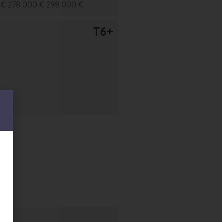
 €
278 000 €
298 000 €
T6+