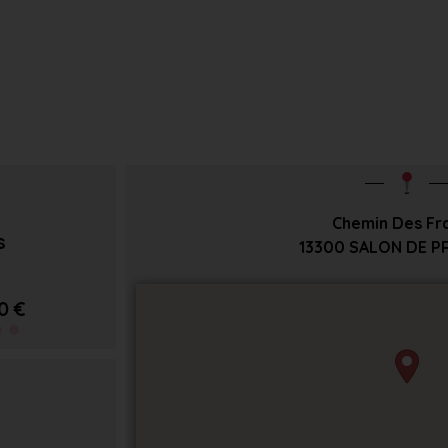
Chemin Des Fr
s
13300
SALON DE P
0 €