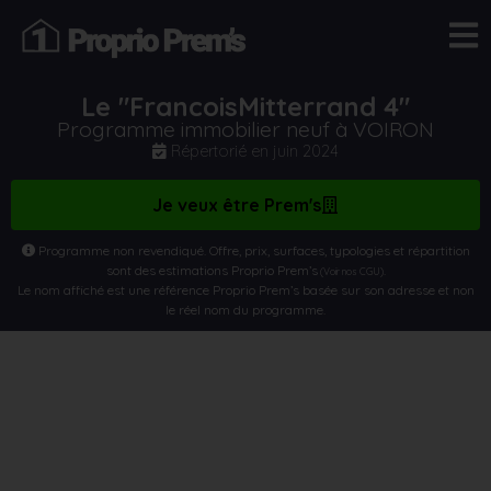
Le "FrancoisMitterrand 4"
Programme immobilier neuf à VOIRON
Répertorié en
juin 2024
Je veux être Prem's
Programme non revendiqué. Offre, prix, surfaces, typologies et répartition
sont des estimations Proprio Prem’s
.
(Voir nos CGU)
Le nom affiché est une référence Proprio Prem’s basée sur son adresse et non
le réel nom du programme.