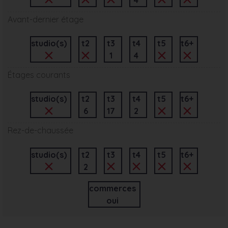
Avant-dernier étage
studio(s)
t2
t3
t4
t5
t6+
1
4
Étages courants
studio(s)
t2
t3
t4
t5
t6+
6
17
2
Rez-de-chaussée
studio(s)
t2
t3
t4
t5
t6+
2
commerces
oui