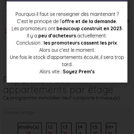
Pourquoi il faut se renseigner dès maintenant ?
T6+
C’est le principe de l’
offre et de la demande
.
Les promoteurs ont
beaucoup construit en 2023
.
Il y a
peu d’acheteurs
actuellement.
Conclusion :
les promoteurs cassent les prix
.
Alors oui c’est le moment.
Une fois le stock d’appartements écoulé, il sera trop
tard.
Alors vite :
Soyez Prem’s
Répartition des
appartements par étage
Ce programme immobilier neuf comporte 6 niveau(x)
Dernier étage
studio(s)
t2
t3
t4
t5
t6+
4