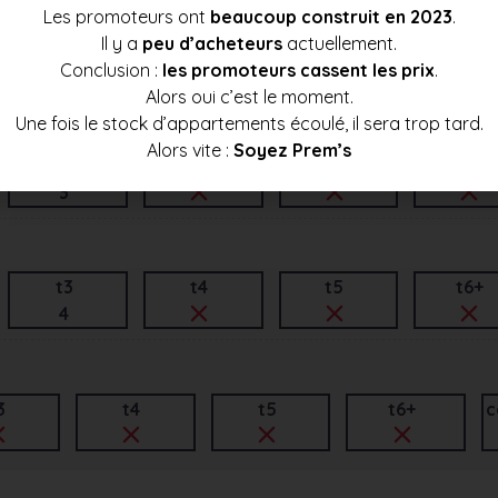
Les promoteurs ont
beaucoup construit en 2023
.
Il y a
peu d’acheteurs
actuellement.
t3
t4
t5
t6+
Conclusion :
les promoteurs cassent les prix
.
2
Alors oui c’est le moment.
Une fois le stock d’appartements écoulé, il sera trop tard.
Alors vite :
Soyez Prem’s
t3
t4
t5
t6+
3
t3
t4
t5
t6+
4
3
t4
t5
t6+
c