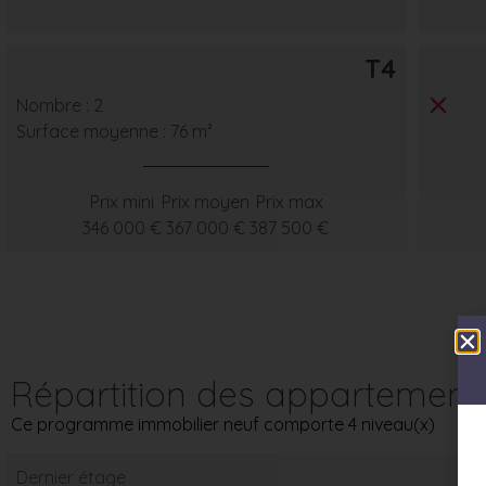
T4
Nombre : 2
Surface moyenne : 76 m²
Prix mini
Prix moyen
Prix max
346 000 €
367 000 €
387 500 €
Répartition des appartement
Ce programme immobilier neuf comporte 4 niveau(x)
Dernier étage