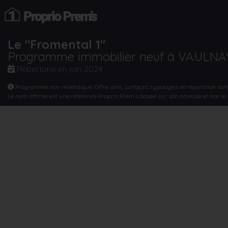
Le "Fromental 1"
Programme immobilier neuf à VAULN
Répertorié en
juin 2024
Programme non revendiqué. Offre, prix, surfaces, typologies et répartition son
Le nom affiché est une référence Proprio Prem’s basée sur son adresse et non l