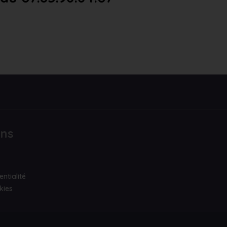
ons
entialité
kies