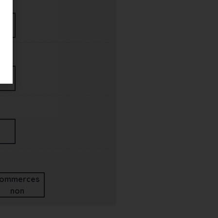
ommerces
non