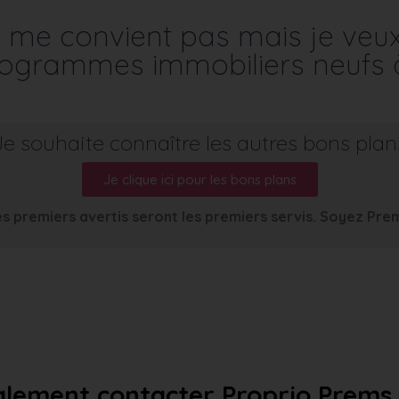
me convient pas mais je veu
programmes immobiliers neufs 
Je souhaite connaître les autres bons plan
Je clique ici pour les bons plans
s premiers avertis seront les premiers servis. Soyez Pre
lement contacter Proprio Prems a