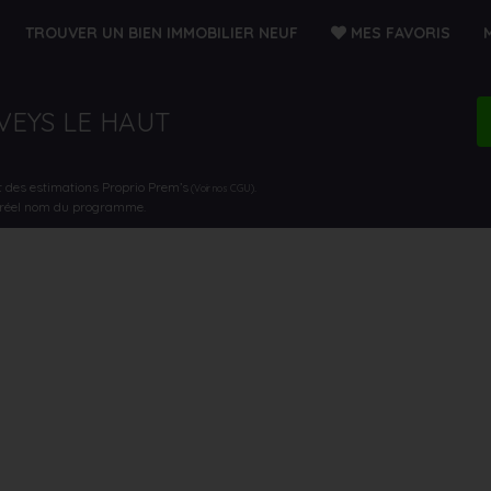
TROUVER UN BIEN IMMOBILIER NEUF
MES FAVORIS
AVEYS LE HAUT
t des estimations Proprio Prem’s
.
(Voir nos CGU)
e réel nom du programme.