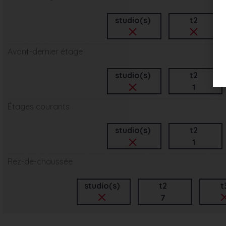
studio(s)
t2
Avant-dernier étage
studio(s)
t2
1
Étages courants
studio(s)
t2
1
Rez-de-chaussée
studio(s)
t2
t
7