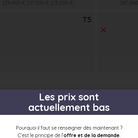
229 000 €
251 000 €
273 000 €
287 000
T5
Les prix sont
actuellement bas
s par étage
Pourquoi il faut se renseigner dès maintenant ?
C’est le principe de l’
offre et de la demande
.