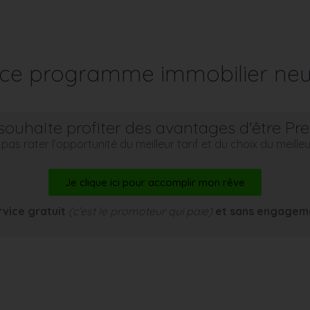
r ce programme immobilier neu
souhaite profiter des avantages d'être Pr
pas rater l’opportunité du meilleur tarif et du choix du meill
Je clique ici pour accomplir mon rêve
rvice gratuit
(c’est le promoteur qui paie)
et sans engagem