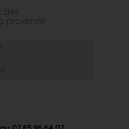
x des
à proximité
s
m’s
u 07.85.96.64.07