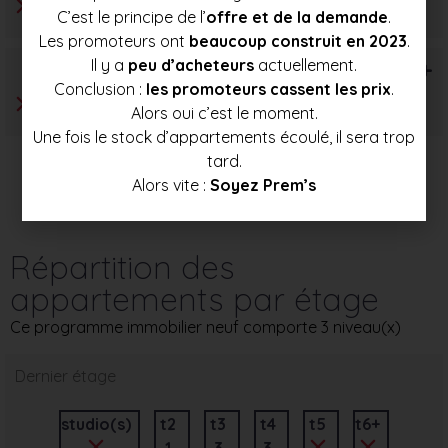
C’est le principe de l’
offre et de la demande
.
Les promoteurs ont
beaucoup construit en 2023
.
Il y a
peu d’acheteurs
actuellement.
T6+
Conclusion :
les promoteurs cassent les prix
.
Alors oui c’est le moment.
Une fois le stock d’appartements écoulé, il sera trop
tard.
Alors vite :
Soyez Prem’s
Répartition des
appartements par étage
Ce programme immobilier neuf comporte 3 niveau(x)
Dernier étage
studio(s)
t2
t3
t4
t5
t6+
1
3
3