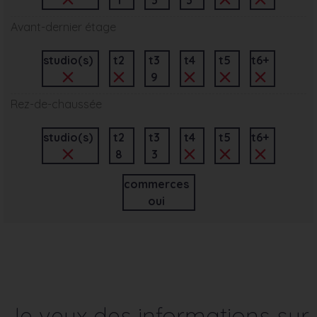
Avant-dernier étage
studio(s)
t2
t3
t4
t5
t6+
9
Rez-de-chaussée
studio(s)
t2
t3
t4
t5
t6+
8
3
commerces
oui
Je veux des informations sur