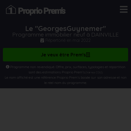
Le "GeorgesGuynemer"
Programme immobilier neuf à DAINVILLE
Répertorié en
mai 2022
Je veux être Prem's
Programme non revendiqué. Offre, prix, surfaces, typologies et répartition
sont des estimations Proprio Prem’s
.
(Voir nos CGU)
Le nom affiché est une référence Proprio Prem’s basée sur son adresse et non
le réel nom du programme.