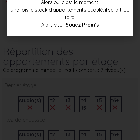
Alors oui c’est le moment.
Une fois le stock d’appartements écoulé, il sera trop
tard.
Alors vite :
Soyez Prem’s
Répartition des
appartements par étage
Ce programme immobilier neuf comporte 2 niveau(x)
Dernier étage
studio(s)
t2
t3
t4
t5
t6+
15
Rez-de-chaussée
studio(s)
t2
t3
t4
t5
t6+