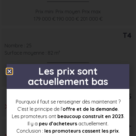
Prix mini
Prix moyen
Prix max
179 000 €
190 000 €
201 000 €
T4
Nombre : 25
Surface moyenne : 82 m²
Les prix sont
Prix mini
Prix moyen
Prix max
actuellement bas
203 500 €
219 500 €
235 500 €
T5
Pourquoi il faut se renseigner dès maintenant ?
C’est le principe de l’
offre et de la demande
.
Les promoteurs ont
beaucoup construit en 2023
.
Il y a
peu d’acheteurs
actuellement.
T6+
Conclusion :
les promoteurs cassent les prix
.