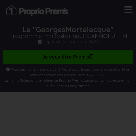
Le "GeorgesMortelecque"
Programme immobilier neuf à ANNOEULLIN
Répertorié en
octobre 2023
Je veux être Prem's
Programme non revendiqué. Offre, prix, surfaces, typologies et répartition
sont des estimations Proprio Prem’s
.
(Voir nos CGU)
Le nom affiché est une référence Proprio Prem’s basée sur son adresse et non
le réel nom du programme.