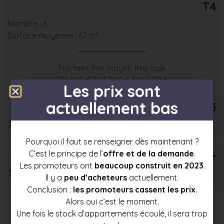
T4
Nombre : 6
Surface moyenne : 67 m²
Prix mini
Prix moyen
Prix max
281 500 €
304 000 €
326 000 €
Les prix sont
actuellement bas
T5
Pourquoi il faut se renseigner dès maintenant ?
T6+
C’est le principe de l’
offre et de la demande
.
Les promoteurs ont
beaucoup construit en 2023
.
Il y a
peu d’acheteurs
actuellement.
Conclusion :
les promoteurs cassent les prix
.
Alors oui c’est le moment.
Une fois le stock d’appartements écoulé, il sera trop