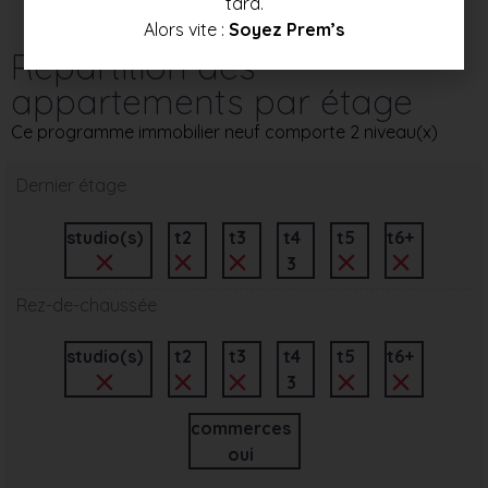
tard.
Alors vite :
Soyez Prem’s
Répartition des
appartements par étage
Ce programme immobilier neuf comporte 2 niveau(x)
Dernier étage
studio(s)
t2
t3
t4
t5
t6+
3
Rez-de-chaussée
studio(s)
t2
t3
t4
t5
t6+
3
commerces
oui