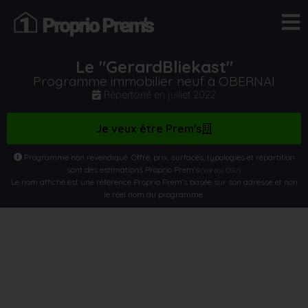
Le "GerardBliekast"
Programme immobilier neuf à OBERNAI
Répertorié en
juillet 2022
Je veux être Prem's
Programme non revendiqué. Offre, prix, surfaces, typologies et répartition
sont des estimations Proprio Prem’s
.
(Voir nos CGU)
Le nom affiché est une référence Proprio Prem’s basée sur son adresse et non
le réel nom du programme.