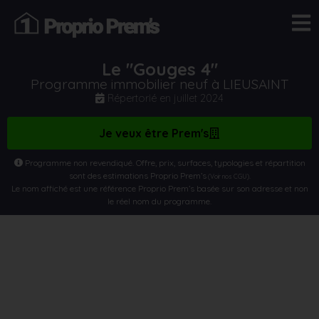
Le "Gouges 4"
Programme immobilier neuf à LIEUSAINT
Répertorié en
juillet 2024
Je veux être Prem's
Programme non revendiqué. Offre, prix, surfaces, typologies et répartition
sont des estimations Proprio Prem’s
.
(Voir nos CGU)
Le nom affiché est une référence Proprio Prem’s basée sur son adresse et non
le réel nom du programme.