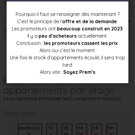
Pourquoi il faut se renseigner dès maintenant ?
T6+
C’est le principe de l’
offre et de la demande
.
Les promoteurs ont
beaucoup construit en 2023
.
Il y a
peu d’acheteurs
actuellement.
Conclusion :
les promoteurs cassent les prix
.
Alors oui c’est le moment.
Une fois le stock d’appartements écoulé, il sera trop
tard.
Alors vite :
Soyez Prem’s
Répartition des
appartements par étage
Ce programme immobilier neuf comporte 4 niveau(x)
Dernier étage
studio(s)
t2
t3
t4
t5
t6+
1
13