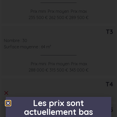
Prix mini
Prix moyen
Prix max
235 500 €
262 500 €
289 500 €
T3
Nombre : 30
Surface moyenne : 64 m²
Prix mini
Prix moyen
Prix max
288 000 €
315 500 €
343 000 €
T4
Les prix sont
T5
actuellement bas