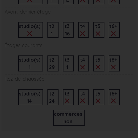
Avant-dernier étage
studio(s)
t2
t3
t4
t5
t6+
1
16
Étages courants
studio(s)
t2
t3
t4
t5
t6+
1
29
1
Rez-de-chaussée
studio(s)
t2
t3
t4
t5
t6+
14
24
commerces
non