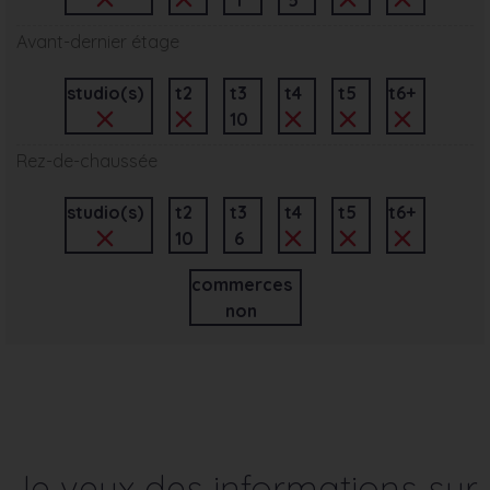
Avant-dernier étage
studio(s)
t2
t3
t4
t5
t6+
10
Rez-de-chaussée
studio(s)
t2
t3
t4
t5
t6+
10
6
commerces
non
Je veux des informations sur