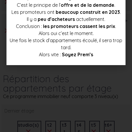
C’est le principe de l’
offre et de la demande
.
Les promoteurs ont
beaucoup construit en 2023
.
Il y a
peu d’acheteurs
actuellement.
T6+
Conclusion :
les promoteurs cassent les prix
.
Alors oui c’est le moment.
Une fois le stock d’appartements écoulé, il sera trop
tard.
Alors vite :
Soyez Prem’s
Répartition des
appartements par étage
Ce programme immobilier neuf comporte 3 niveau(x)
Dernier étage
studio(s)
t2
t3
t4
t5
t6+
1
5