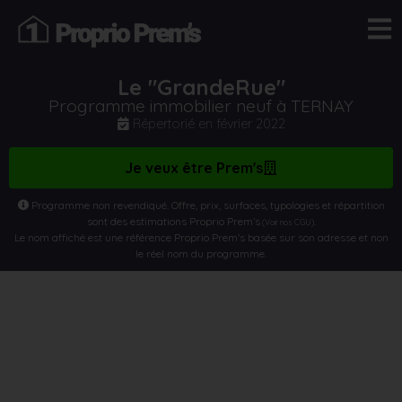
Le "GrandeRue"
Programme immobilier neuf à TERNAY
Répertorié en
février 2022
Je veux être Prem's
Programme non revendiqué. Offre, prix, surfaces, typologies et répartition
sont des estimations Proprio Prem’s
.
(Voir nos CGU)
Le nom affiché est une référence Proprio Prem’s basée sur son adresse et non
le réel nom du programme.