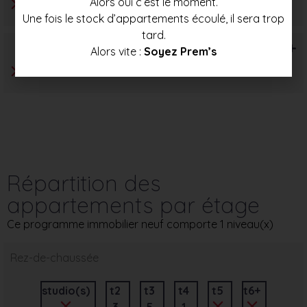
Alors oui c’est le moment.
Une fois le stock d’appartements écoulé, il sera trop
tard.
T6+
Alors vite :
Soyez Prem’s
Répartition des
appartements par étage
Ce programme immobilier neuf comporte 1 niveau(x)
Rez-de-chaussée
studio(s)
t2
t3
t4
t5
t6+
3
5
1