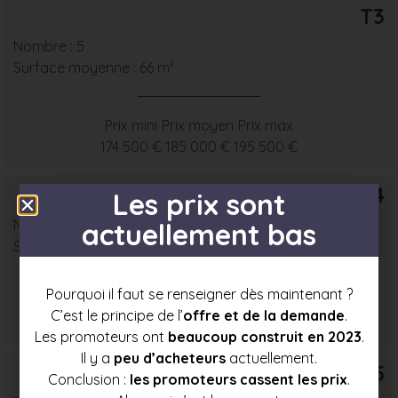
T3
Nombre : 5
Surface moyenne : 66 m²
Prix mini
Prix moyen
Prix max
174 500 €
185 000 €
195 500 €
T4
Les prix sont
Nombre : 1
actuellement bas
Surface moyenne : 79 m²
Pourquoi il faut se renseigner dès maintenant ?
Prix mini
Prix moyen
Prix max
C’est le principe de l’
offre et de la demande
.
196 500 €
208 500 €
220 500 €
Les promoteurs ont
beaucoup construit en 2023
.
Il y a
peu d’acheteurs
actuellement.
T5
Conclusion :
les promoteurs cassent les prix
.