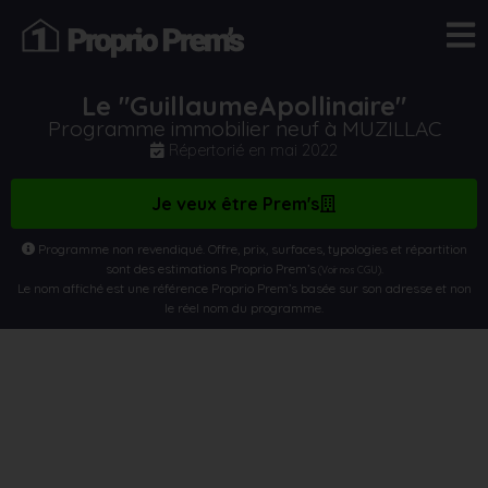
Le "GuillaumeApollinaire"
Programme immobilier neuf à MUZILLAC
Répertorié en
mai 2022
Je veux être Prem's
Programme non revendiqué. Offre, prix, surfaces, typologies et répartition
sont des estimations Proprio Prem’s
.
(Voir nos CGU)
Le nom affiché est une référence Proprio Prem’s basée sur son adresse et non
le réel nom du programme.