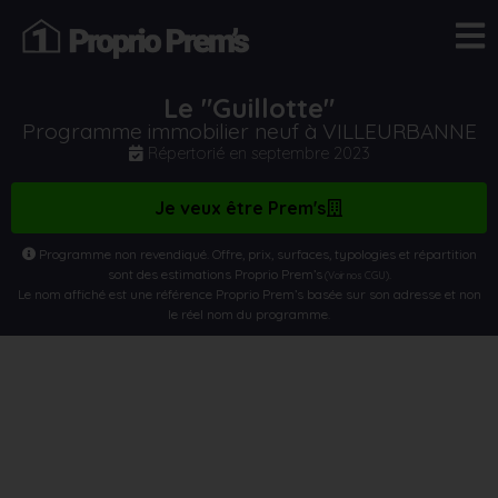
Le "Guillotte"
Programme immobilier neuf à VILLEURBANNE
Répertorié en
septembre 2023
Je veux être Prem's
Programme non revendiqué. Offre, prix, surfaces, typologies et répartition
sont des estimations Proprio Prem’s
.
(Voir nos CGU)
Le nom affiché est une référence Proprio Prem’s basée sur son adresse et non
le réel nom du programme.