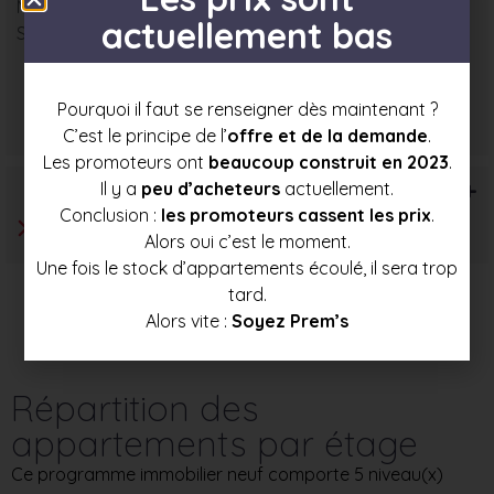
Nombre : 6
actuellement bas
Surface moyenne : 78 m²
Prix mini
Prix moyen
Prix max
Pourquoi il faut se renseigner dès maintenant ?
323 500 €
348 500 €
373 500 €
C’est le principe de l’
offre et de la demande
.
Les promoteurs ont
beaucoup construit en 2023
.
T6+
Il y a
peu d’acheteurs
actuellement.
Conclusion :
les promoteurs cassent les prix
.
Alors oui c’est le moment.
Une fois le stock d’appartements écoulé, il sera trop
tard.
Alors vite :
Soyez Prem’s
Répartition des
appartements par étage
Ce programme immobilier neuf comporte 5 niveau(x)