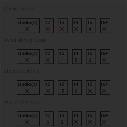
Dernier étage
studio(s)
t2
t3
t4
t5
t6+
4
Avant-dernier étage
studio(s)
t2
t3
t4
t5
t6+
1
3
2
Étages courants
studio(s)
t2
t3
t4
t5
t6+
13
6
Rez-de-chaussée
studio(s)
t2
t3
t4
t5
t6+
5
3