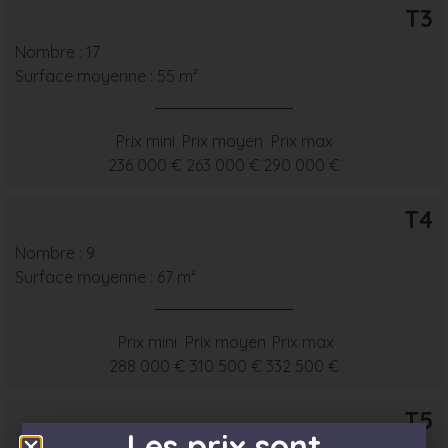
T3
Nombre : 17
Surface moyenne : 55 m²
Prix mini
Prix moyen
Prix max
236 000 €
263 000 €
290 000 €
T4
Nombre : 9
Surface moyenne : 67 m²
Prix mini
Prix moyen
Prix max
288 000 €
310 500 €
332 500 €
T5
Les prix sont