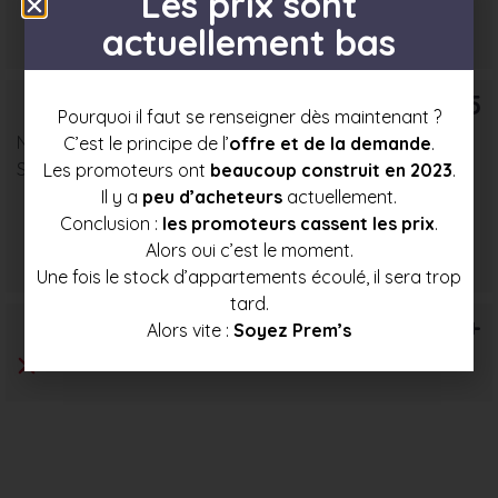
Les prix sont
Prix mini
Prix moyen
Prix max
actuellement bas
171 000 €
184 500 €
197 500 €
T5
Pourquoi il faut se renseigner dès maintenant ?
Nombre : 3
C’est le principe de l’
offre et de la demande
.
Surface moyenne : 81 m²
Les promoteurs ont
beaucoup construit en 2023
.
Il y a
peu d’acheteurs
actuellement.
Conclusion :
les promoteurs cassent les prix
.
Prix mini
Prix moyen
Prix max
Alors oui c’est le moment.
194 000 €
205 500 €
217 000 €
Une fois le stock d’appartements écoulé, il sera trop
tard.
T6+
Alors vite :
Soyez Prem’s