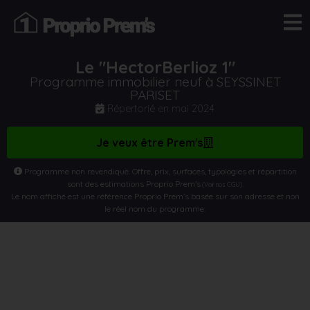
Le "HectorBerlioz 1"
Programme immobilier neuf à SEYSSINET
PARISET
Répertorié en
mai 2024
Je veux être Prem's
Programme non revendiqué. Offre, prix, surfaces, typologies et répartition
sont des estimations Proprio Prem’s
.
(Voir nos CGU)
Le nom affiché est une référence Proprio Prem’s basée sur son adresse et non
le réel nom du programme.