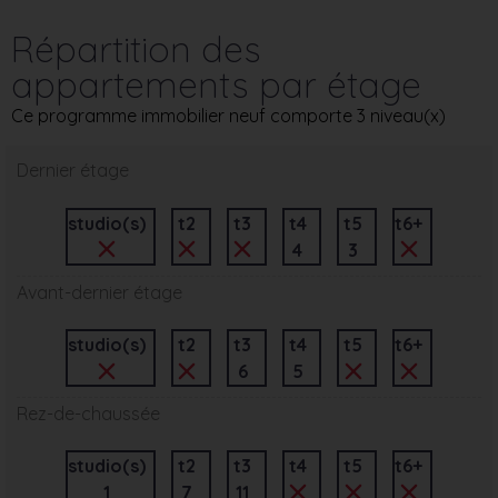
Répartition des
appartements par étage
Ce programme immobilier neuf comporte 3 niveau(x)
Dernier étage
studio(s)
t2
t3
t4
t5
t6+
4
3
Avant-dernier étage
studio(s)
t2
t3
t4
t5
t6+
6
5
Rez-de-chaussée
studio(s)
t2
t3
t4
t5
t6+
1
7
11