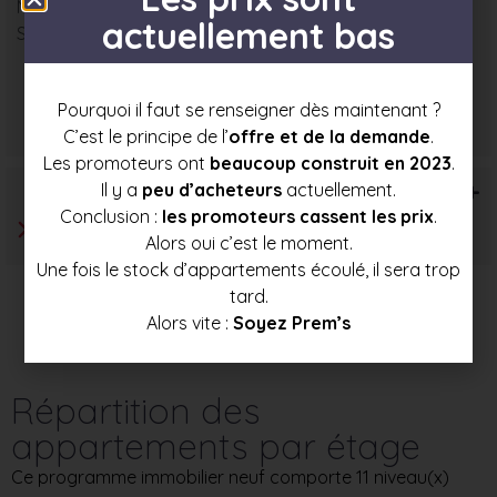
Nombre : 5
actuellement bas
Surface moyenne : 95 m²
Prix mini
Prix moyen
Prix max
Pourquoi il faut se renseigner dès maintenant ?
351 000 €
382 500 €
413 500 €
C’est le principe de l’
offre et de la demande
.
Les promoteurs ont
beaucoup construit en 2023
.
T6+
Il y a
peu d’acheteurs
actuellement.
Conclusion :
les promoteurs cassent les prix
.
Alors oui c’est le moment.
Une fois le stock d’appartements écoulé, il sera trop
tard.
Alors vite :
Soyez Prem’s
Répartition des
appartements par étage
Ce programme immobilier neuf comporte 11 niveau(x)