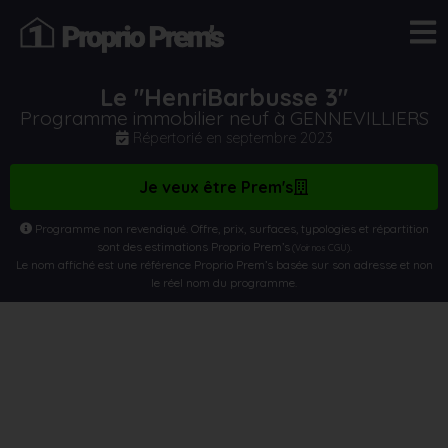
Le "HenriBarbusse 3"
Programme immobilier neuf à GENNEVILLIERS
Répertorié en
septembre 2023
Je veux être Prem's
Programme non revendiqué. Offre, prix, surfaces, typologies et répartition
sont des estimations Proprio Prem’s
.
(Voir nos CGU)
Le nom affiché est une référence Proprio Prem’s basée sur son adresse et non
le réel nom du programme.