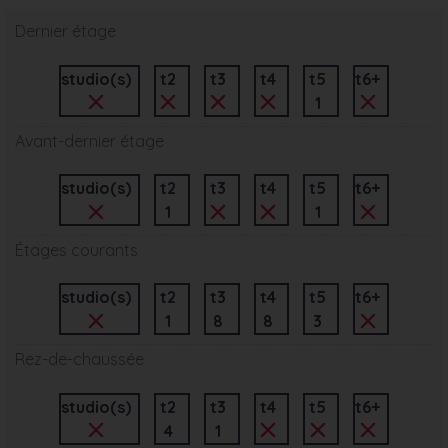
Dernier étage
studio(s)
t2
t3
t4
t5
t6+
1
Avant-dernier étage
studio(s)
t2
t3
t4
t5
t6+
1
1
Étages courants
studio(s)
t2
t3
t4
t5
t6+
1
8
8
3
Rez-de-chaussée
studio(s)
t2
t3
t4
t5
t6+
4
1