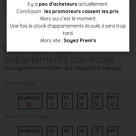
Il y a
peu d’acheteurs
actuellement.
Conclusion :
les promoteurs cassent les prix
.
Alors oui c’est le moment.
Une fois le stock d’appartements écoulé, il sera trop
tard.
Alors vite :
Soyez Prem’s
Répartition des
appartements par étage
Ce programme immobilier neuf comporte 3 niveau(x)
Dernier étage
studio(s)
t2
t3
t4
t5
t6+
1
5
Avant-dernier étage
studio(s)
t2
t3
t4
t5
t6+