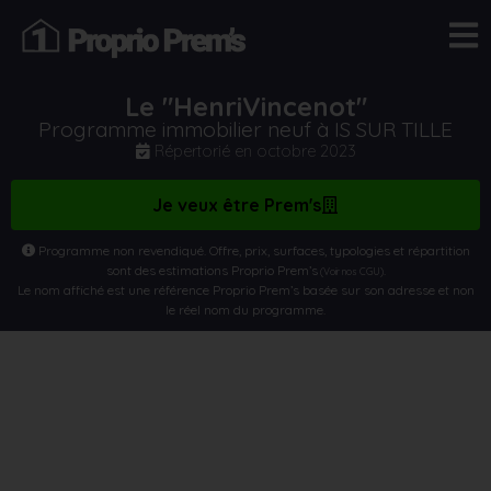
Le "HenriVincenot"
Programme immobilier neuf à IS SUR TILLE
Répertorié en
octobre 2023
Je veux être Prem's
Programme non revendiqué. Offre, prix, surfaces, typologies et répartition
sont des estimations Proprio Prem’s
.
(Voir nos CGU)
Le nom affiché est une référence Proprio Prem’s basée sur son adresse et non
le réel nom du programme.