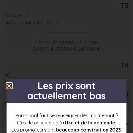
T3
Nombre : 7
Surface moyenne : 66 m²
Prix mini
Prix moyen
Prix max
214 500 €
231 500 €
248 000 €
T4
Les prix sont
T5
actuellement bas
Pourquoi il faut se renseigner dès maintenant ?
T6+
C’est le principe de l’
offre et de la demande
.
Les promoteurs ont
beaucoup construit en 2023
.