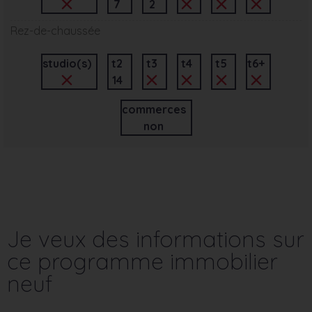
7
2
Rez-de-chaussée
studio(s)
t2
t3
t4
t5
t6+
14
commerces
non
Je veux des informations sur
ce programme immobilier
neuf