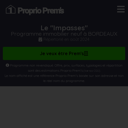
Le "Impasses"
Programme immobilier neuf à BORDEAUX
Répertorié en
août 2024
Je veux être Prem's
Programme non revendiqué. Offre, prix, surfaces, typologies et répartition
sont des estimations Proprio Prem’s
.
(Voir nos CGU)
Le nom affiché est une référence Proprio Prem’s basée sur son adresse et non
le réel nom du programme.