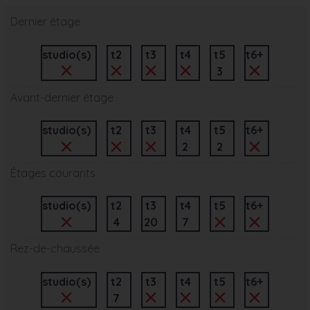
Dernier étage
studio(s)
t2
t3
t4
t5
t6+
3
Avant-dernier étage
studio(s)
t2
t3
t4
t5
t6+
2
2
Étages courants
studio(s)
t2
t3
t4
t5
t6+
4
20
7
Rez-de-chaussée
studio(s)
t2
t3
t4
t5
t6+
7