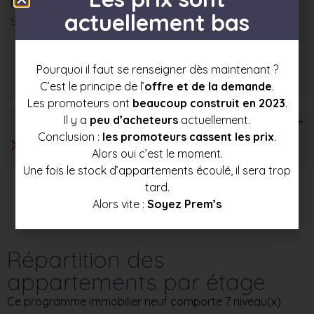
Nombre : 5
actuellement bas
Surface moyenne : 78 m²
Prix mini
Prix moyen
Prix max
Pourquoi il faut se renseigner dès maintenant ?
447 500 €
481 500 €
515 500 €
C’est le principe de l’
offre et de la demande
.
Les promoteurs ont
beaucoup construit en 2023
.
T6+
Il y a
peu d’acheteurs
actuellement.
Conclusion :
les promoteurs cassent les prix
.
Alors oui c’est le moment.
Une fois le stock d’appartements écoulé, il sera trop
tard.
Alors vite :
Soyez Prem’s
Répartition des
appartements par étage
Ce programme immobilier neuf comporte 7 niveau(x)