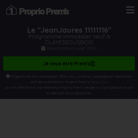
Le "JeanJaures 11111116"
Programme immobilier neuf à
CLAYESSOUSBOIS
Répertorié en
juillet 2024
Je veux être Prem's
Programme non revendiqué. Offre, prix, surfaces, typologies et répartition
sont des estimations Proprio Prem’s
.
(Voir nos CGU)
Le nom affiché est une référence Proprio Prem’s basée sur son adresse et non
le réel nom du programme.