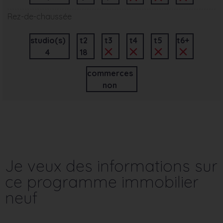
Rez-de-chaussée
studio(s)
t2
t3
t4
t5
t6+
4
18
commerces
non
Je veux des informations sur
ce programme immobilier
neuf