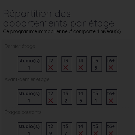
Répartition des
appartements par étage
Ce programme immobilier neuf comporte 4 niveau(x)
Dernier étage
studio(s)
t2
t3
t4
t5
t6+
1
5
Avant-dernier étage
studio(s)
t2
t3
t4
t5
t6+
1
2
5
1
Étages courants
studio(s)
t2
t3
t4
t5
t6+
1
9
7