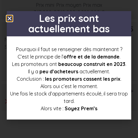
Prix mini
Prix moyen
Prix max
347 000 €
368 000 €
389 000 €
Les prix sont
actuellement bas
T5
Nombre : 6
Surface moyenne : 93 m²
Pourquoi il faut se renseigner dès maintenant ?
C’est le principe de l’
offre et de la demande
.
Les promoteurs ont
beaucoup construit en 2023
.
Prix mini
Prix moyen
Prix max
Il y a
peu d’acheteurs
actuellement.
383 000 €
412 500 €
442 000 €
Conclusion :
les promoteurs cassent les prix
.
Alors oui c’est le moment.
T6+
Une fois le stock d’appartements écoulé, il sera trop
tard.
Alors vite :
Soyez Prem’s