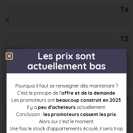
T4
T5
Nombre : 2
Les prix sont
Surface moyenne : 93 m²
actuellement bas
Prix mini
Prix moyen
Prix max
321 500 €
341 000 €
360 500 €
Pourquoi il faut se renseigner dès maintenant ?
C’est le principe de l’
offre et de la demande
.
T6+
Les promoteurs ont
beaucoup construit en 2023
.
Il y a
peu d’acheteurs
actuellement.
Nombre : 8
Conclusion :
les promoteurs cassent les prix
.
Surface moyenne : 106 m²
Alors oui c’est le moment.
Une fois le stock d’appartements écoulé, il sera trop