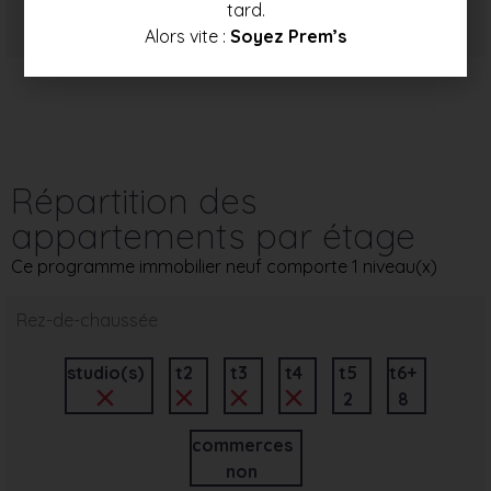
Prix mini
Prix moyen
Prix max
tard.
342 000 €
363 000 €
383 500 €
Alors vite :
Soyez Prem’s
Répartition des
appartements par étage
Ce programme immobilier neuf comporte 1 niveau(x)
Rez-de-chaussée
studio(s)
t2
t3
t4
t5
t6+
2
8
commerces
non