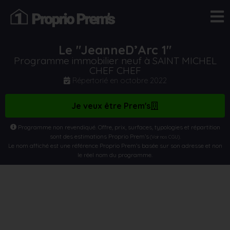
Le "JeanneD’Arc 1"
Programme immobilier neuf à SAINT MICHEL
CHEF CHEF
Répertorié en
octobre 2022
Je veux être Prem's
Programme non revendiqué. Offre, prix, surfaces, typologies et répartition
sont des estimations Proprio Prem’s
.
(Voir nos CGU)
Le nom affiché est une référence Proprio Prem’s basée sur son adresse et non
le réel nom du programme.