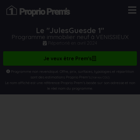
Le "JulesGuesde 1"
Programme immobilier neuf à VENISSIEUX
Répertorié en
avril 2024
Je veux être Prem's
Programme non revendiqué. Offre, prix, surfaces, typologies et répartition
sont des estimations Proprio Prem’s
.
(Voir nos CGU)
Le nom affiché est une référence Proprio Prem’s basée sur son adresse et non
le réel nom du programme.