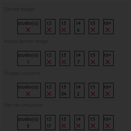
Dernier étage
studio(s)
t2
t3
t4
t5
t6+
6
Avant-dernier étage
studio(s)
t2
t3
t4
t5
t6+
1
7
Étages courants
studio(s)
t2
t3
t4
t5
t6+
34
2
Rez-de-chaussée
studio(s)
t2
t3
t4
t5
t6+
3
17