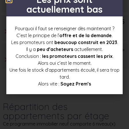
252 000 €
276 000 €
299 500 €
actuellement bas
T5
Pourquoi il faut se renseigner dès maintenant ?
C’est le principe de l’
offre et de la demande
.
Les promoteurs ont
beaucoup construit en 2023
.
T6+
Il y a
peu d’acheteurs
actuellement.
Conclusion :
les promoteurs cassent les prix
.
Alors oui c’est le moment.
Une fois le stock d’appartements écoulé, il sera trop
tard.
Alors vite :
Soyez Prem’s
Répartition des
appartements par étage
Ce programme immobilier neuf comporte 6 niveau(x)