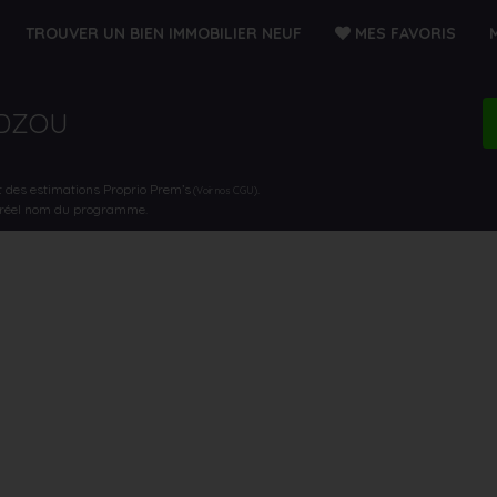
TROUVER UN BIEN IMMOBILIER NEUF
MES FAVORIS
UDZOU
t des estimations Proprio Prem’s
.
(Voir nos CGU)
e réel nom du programme.