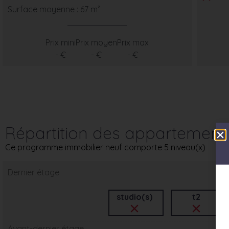
Surface moyenne : 67 m²
Prix mini
Prix moyen
Prix max
- €
- €
- €
Répartition des appartement
Ce programme immobilier neuf comporte 5 niveau(x)
Dernier étage
studio(s)
t2
Avant-dernier étage