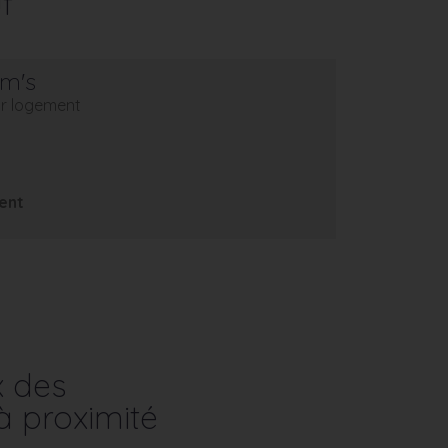
f
em's
eur logement
ent
x des
à proximité