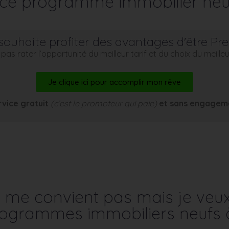
r ce programme immobilier neu
souhaite profiter des avantages d'être Pr
pas rater l’opportunité du meilleur tarif et du choix du meill
Je clique ici pour accomplir mon rêve
rvice gratuit
(c’est le promoteur qui paie)
et sans engagem
me convient pas mais je veu
programmes immobiliers neufs 