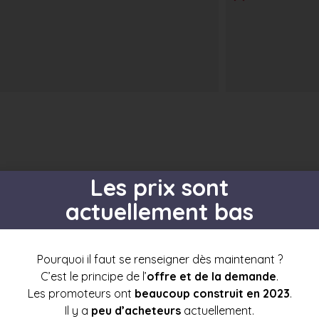
s par étage
Les prix sont
actuellement bas
Pourquoi il faut se renseigner dès maintenant ?
t3
t4
t5
t6+
C’est le principe de l’
offre et de la demande
.
1
Les promoteurs ont
beaucoup construit en 2023
.
Il y a
peu d’acheteurs
actuellement.