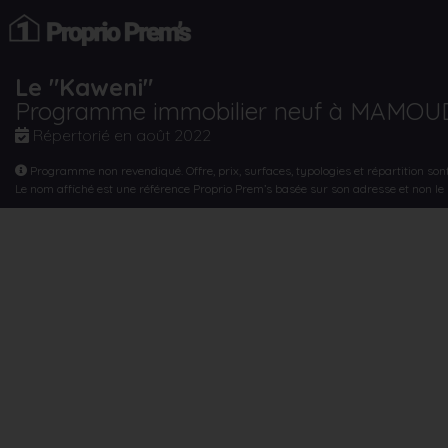
Le "Kaweni"
Programme immobilier neuf à MAMO
Répertorié en
août 2022
Programme non revendiqué. Offre, prix, surfaces, typologies et répartition son
Le nom affiché est une référence Proprio Prem’s basée sur son adresse et non l