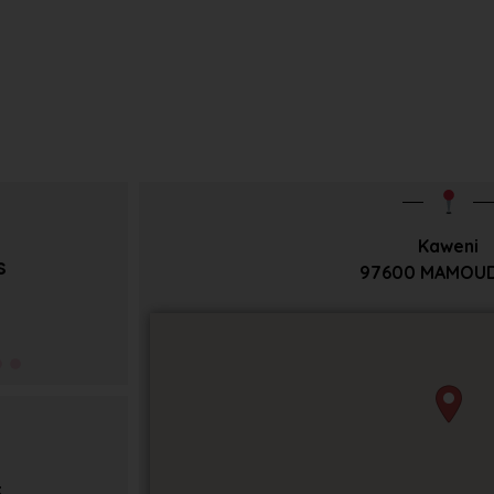
Kaweni
s
97600
MAMOU