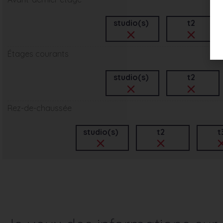
studio(s)
t2
Étages courants
studio(s)
t2
Rez-de-chaussée
studio(s)
t2
t