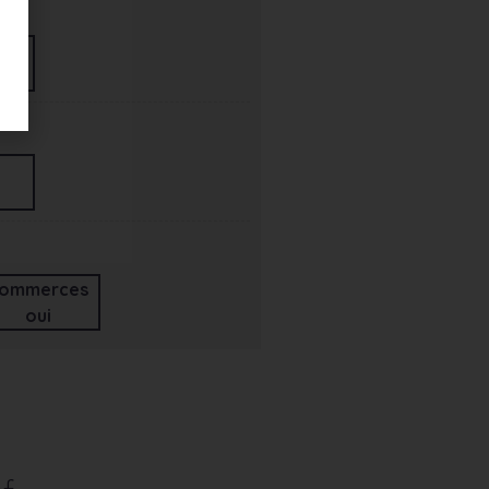
ommerces
oui