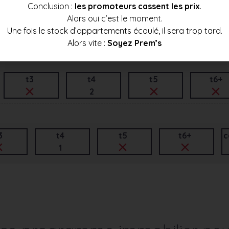
Conclusion :
les promoteurs cassent les prix
.
Alors oui c’est le moment.
t3
t4
t5
t6+
Une fois le stock d’appartements écoulé, il sera trop tard.
1
Alors vite :
Soyez Prem’s
t3
t4
t5
t6+
2
3
t4
t5
t6+
c
1