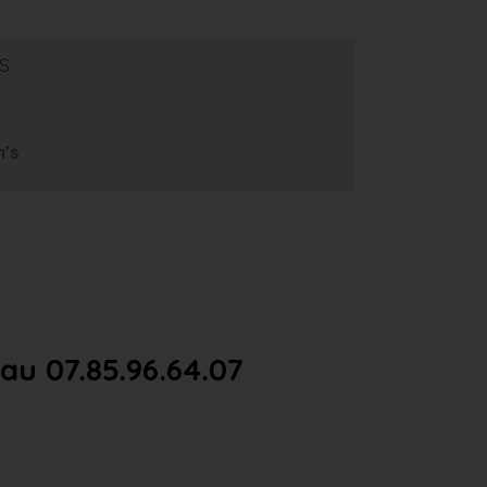
s
m’s
u 07.85.96.64.07