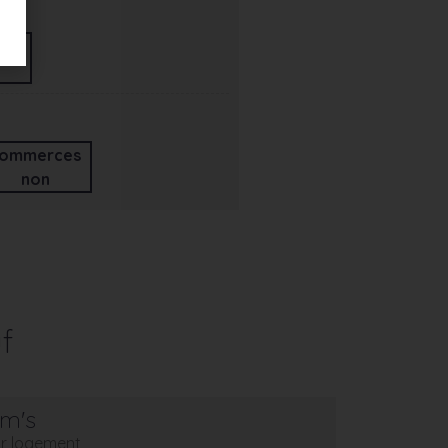
ommerces
non
f
em's
eur logement