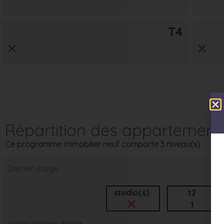
T4
Répartition des appartement
Ce programme immobilier neuf comporte 3 niveau(x)
Dernier étage
studio(s)
t2
1
Avant-dernier étage