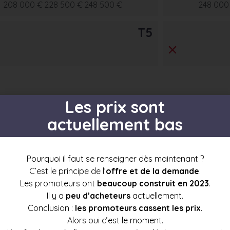
208 000 €
228 500 €
248 500 €
248 000
T5
Les prix sont
actuellement bas
s par étage
Pourquoi il faut se renseigner dès maintenant ?
C’est le principe de l’
offre et de la demande
.
Les promoteurs ont
beaucoup construit en 2023
.
Il y a
peu d’acheteurs
actuellement.
t3
t4
t5
t6+
Conclusion :
les promoteurs cassent les prix
.
3
Alors oui c’est le moment.