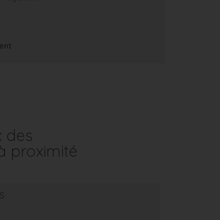
ent
x des
à proximité
s