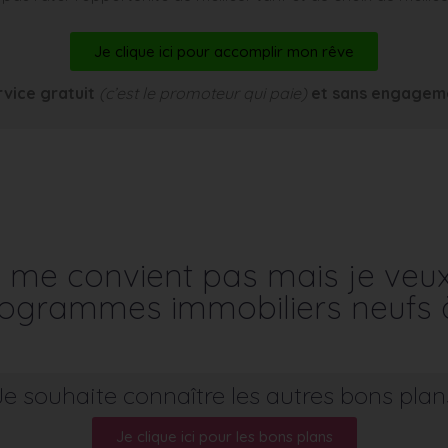
Je clique ici pour accomplir mon rêve
rvice gratuit
(c’est le promoteur qui paie)
et sans engagem
me convient pas mais je veu
programmes immobiliers neufs 
Je souhaite connaître les autres bons plan
Je clique ici pour les bons plans