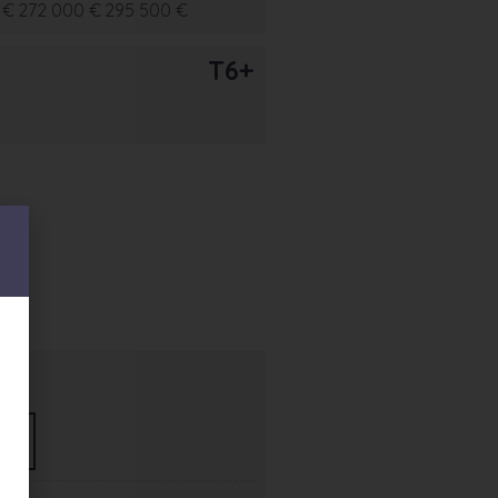
 €
272 000 €
295 500 €
T6+