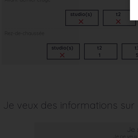
studio(s)
t2
Rez-de-chaussée
studio(s)
t2
t
1
Je veux des informations su
Je 
Je ne veux 