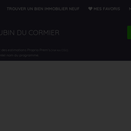
TROUVER UN BIEN IMMOBILIER NEUF
MES FAVORIS
AUBIN DU CORMIER
t des estimations Proprio Prem’s
.
(Voir nos CGU)
e réel nom du programme.