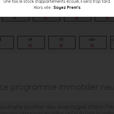
Une fois le stock d’appartements écoulé, il sera trop tard.
Alors vite :
Soyez Prem’s
t3
t4
t5
t6+
4
3
t4
t5
t6+
c
5
r ce programme immobilier neu
souhaite profiter des avantages d'être Pr
pas rater l’opportunité du meilleur tarif et du choix du meill