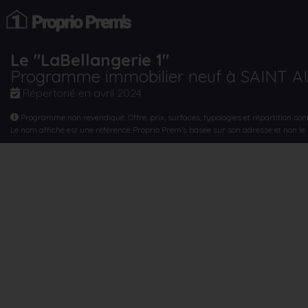
Le "LaBellangerie 1"
Programme immobilier neuf à SAINT 
Répertorié en
avril 2024
Programme non revendiqué. Offre, prix, surfaces, typologies et répartition son
Le nom affiché est une référence Proprio Prem’s basée sur son adresse et non l