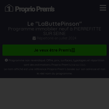
Le "LaButtePinson"
Programme immobilier neuf à PIERREFITTE
SUR SEINE
Répertorié en
juillet 2024
Je veux être Prem's
Programme non revendiqué. Offre, prix, surfaces, typologies et répartition
sont des estimations Proprio Prem’s
.
(Voir nos CGU)
Le nom affiché est une référence Proprio Prem’s basée sur son adresse et non
le réel nom du programme.