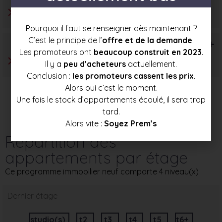
Pourquoi il faut se renseigner dès maintenant ?
C’est le principe de l’
offre et de la demande
.
T6+
Les promoteurs ont
beaucoup construit en 2023
.
Il y a
peu d’acheteurs
actuellement.
Conclusion :
les promoteurs cassent les prix
.
Alors oui c’est le moment.
Une fois le stock d’appartements écoulé, il sera trop
tard.
Alors vite :
Soyez Prem’s
Répartition des
appartements par étage
Ce programme immobilier neuf comporte 4 niveau(x)
Dernier étage
studio(s)
t2
t3
t4
t5
t6+