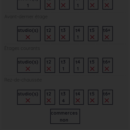
1
1
Avant-dernier étage
studio(s)
t2
t3
t4
t5
t6+
1
Étages courants
studio(s)
t2
t3
t4
t5
t6+
1
1
Rez-de-chaussée
studio(s)
t2
t3
t4
t5
t6+
4
commerces
non