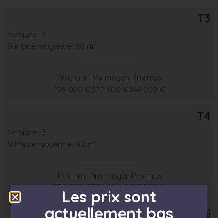
T3
Nombre : 5
Surface moyenne : 68 m²
Prix mini
Prix moyen
Prix max
299 000 €
322 500 €
346 000 €
T4
Nombre : 3
Surface moyenne : 82 m²
Prix mini
Prix moyen
Prix max
350 500 €
384 000 €
417 000 €
Les prix sont
actuellement bas
T5