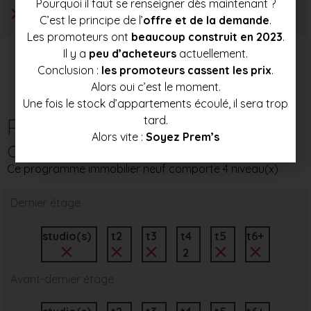
Pourquoi il faut se renseigner dès maintenant ?
C’est le principe de l’
offre et de la demande
.
Les promoteurs ont
beaucoup construit en 2023
.
Il y a
peu d’acheteurs
actuellement.
Conclusion :
les promoteurs cassent les prix
.
Alors oui c’est le moment.
Une fois le stock d’appartements écoulé, il sera trop
Répartition des
tard.
Alors vite :
Soyez Prem’s
appartements par étage
Ce programme immobilier neuf comporte 4 niveau(x)
Dernier étage
studio(s)
t2
t3
t4
t5
t6+
2
Avant-dernier étage