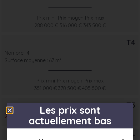
Prix mini
Prix moyen
Prix max
288 000 €
316 000 €
343 500 €
T4
Nombre : 4
Surface moyenne : 67 m²
Prix mini
Prix moyen
Prix max
351 000 €
378 500 €
405 500 €
T5
Les prix sont
actuellement bas
T6+