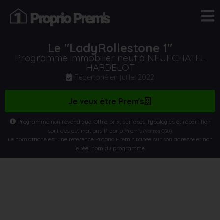
Le "LadyRollestone 1"
Programme immobilier neuf à NEUFCHATEL
HARDELOT
Répertorié en
juillet 2022
Je veux être Prem's
Programme non revendiqué. Offre, prix, surfaces, typologies et répartition
sont des estimations Proprio Prem’s
.
(Voir nos CGU)
Le nom affiché est une référence Proprio Prem’s basée sur son adresse et non
le réel nom du programme.