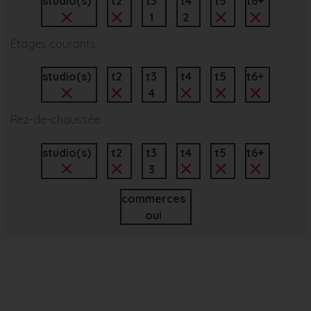
studio(s)
t2
t3
t4
t5
t6+
1
2
Étages courants
studio(s)
t2
t3
t4
t5
t6+
4
Rez-de-chaussée
studio(s)
t2
t3
t4
t5
t6+
3
commerces
oui