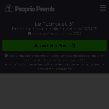
Le "LaForet 3"
Programme immobilier neuf à WISCHES
Répertorié en
septembre 2023
Je veux être Prem's
Programme non revendiqué. Offre, prix, surfaces, typologies et répartition
sont des estimations Proprio Prem’s
.
(Voir nos CGU)
Le nom affiché est une référence Proprio Prem’s basée sur son adresse et non
le réel nom du programme.