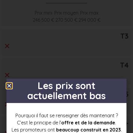
Prix mini
Prix moyen
Prix max
246 500 €
270 500 €
294 000 €
T3
T4
Les prix sont
T5
actuellement bas
Pourquoi il faut se renseigner dès maintenant ?
T6+
C’est le principe de l’
offre et de la demande
.
Les promoteurs ont
beaucoup construit en 2023
.