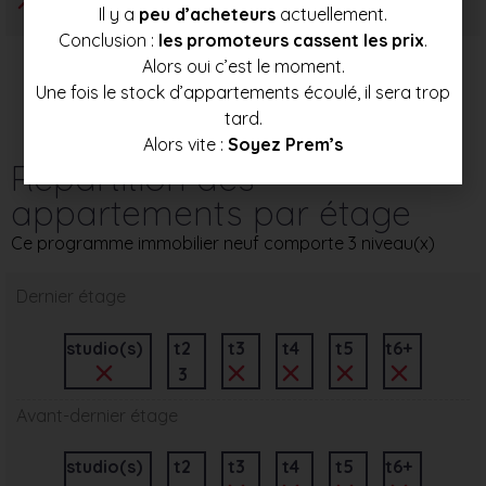
Il y a
peu d’acheteurs
actuellement.
Conclusion :
les promoteurs cassent les prix
.
Alors oui c’est le moment.
Une fois le stock d’appartements écoulé, il sera trop
tard.
Alors vite :
Soyez Prem’s
Répartition des
appartements par étage
Ce programme immobilier neuf comporte 3 niveau(x)
Dernier étage
studio(s)
t2
t3
t4
t5
t6+
3
Avant-dernier étage
studio(s)
t2
t3
t4
t5
t6+