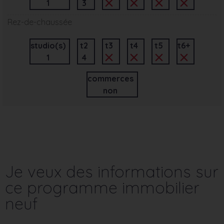
1
3
Rez-de-chaussée
studio(s)
t2
t3
t4
t5
t6+
1
4
commerces
non
Je veux des informations sur
ce programme immobilier
neuf