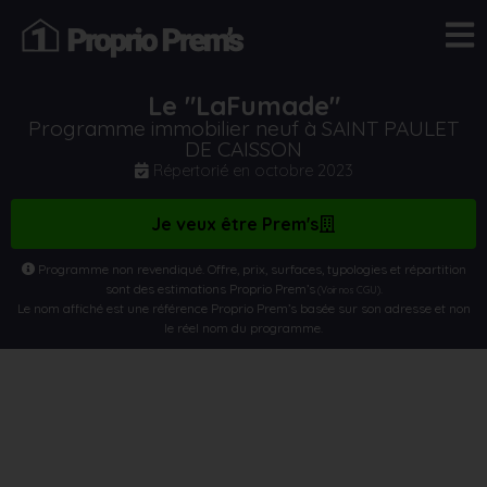
Le "LaFumade"
Programme immobilier neuf à SAINT PAULET
DE CAISSON
Répertorié en
octobre 2023
Je veux être Prem's
Programme non revendiqué. Offre, prix, surfaces, typologies et répartition
sont des estimations Proprio Prem’s
.
(Voir nos CGU)
Le nom affiché est une référence Proprio Prem’s basée sur son adresse et non
le réel nom du programme.