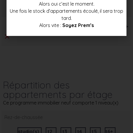
Prix mini
Prix moyen
Prix max
Alors oui c’est le moment.
121 500 €
129 000 €
136 000 €
Une fois le stock d’appartements écoulé, il sera trop
tard.
T6+
Alors vite :
Soyez Prem’s
Répartition des
appartements par étage
Ce programme immobilier neuf comporte 1 niveau(x)
Rez-de-chaussée
studio(s)
t2
t3
t4
t5
t6+