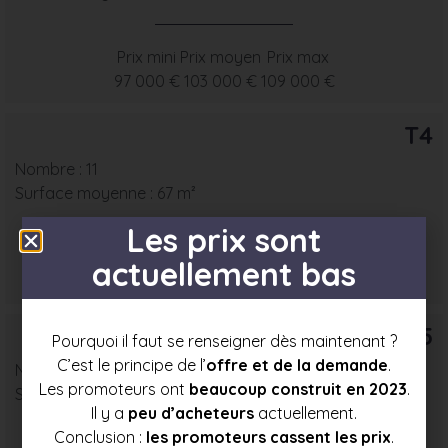
Prix mini
Prix moyen
Prix max
97 000 €
103 000 €
109 000 €
T4
Nombre : 11
Surface moyenne : 67 m²
Les prix sont
Prix mini
Prix moyen
Prix max
actuellement bas
111 500 €
118 500 €
125 000 €
T5
Pourquoi il faut se renseigner dès maintenant ?
C’est le principe de l’
offre et de la demande
.
Nombre : 1
Les promoteurs ont
beaucoup construit en 2023
.
Surface moyenne : 78 m²
Il y a
peu d’acheteurs
actuellement.
Conclusion :
les promoteurs cassent les prix
.