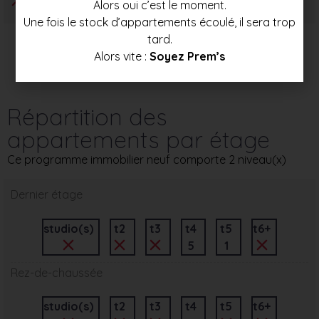
Alors oui c’est le moment.
Une fois le stock d’appartements écoulé, il sera trop
tard.
Alors vite :
Soyez Prem’s
Répartition des
appartements par étage
Ce programme immobilier neuf comporte 2 niveau(x)
Dernier étage
studio(s)
t2
t3
t4
t5
t6+
5
1
Rez-de-chaussée
studio(s)
t2
t3
t4
t5
t6+