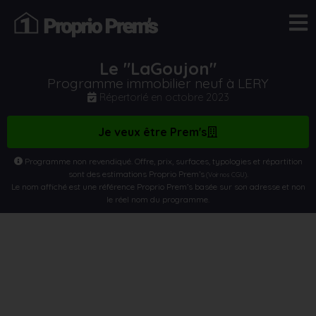
Le "LaGoujon"
Programme immobilier neuf à LERY
Répertorié en
octobre 2023
Je veux être Prem's
Programme non revendiqué. Offre, prix, surfaces, typologies et répartition
sont des estimations Proprio Prem’s
.
(Voir nos CGU)
Le nom affiché est une référence Proprio Prem’s basée sur son adresse et non
le réel nom du programme.