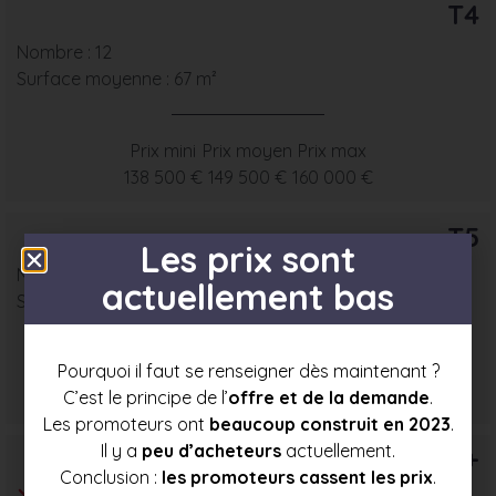
T4
Nombre : 12
Surface moyenne : 67 m²
Prix mini
Prix moyen
Prix max
138 500 €
149 500 €
160 000 €
T5
Les prix sont
Nombre : 1
actuellement bas
Surface moyenne : 78 m²
Pourquoi il faut se renseigner dès maintenant ?
Prix mini
Prix moyen
Prix max
C’est le principe de l’
offre et de la demande
.
156 000 €
165 500 €
175 000 €
Les promoteurs ont
beaucoup construit en 2023
.
Il y a
peu d’acheteurs
actuellement.
T6+
Conclusion :
les promoteurs cassent les prix
.