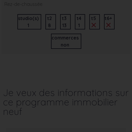
Rez-de-chaussée
studio(s)
t2
t3
t4
t5
t6+
1
8
13
1
commerces
non
Je veux des informations sur
ce programme immobilier
neuf