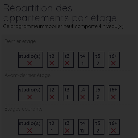
Répartition des
appartements par étage
Ce programme immobilier neuf comporte 4 niveau(x)
Dernier étage
studio(s)
t2
t3
t4
t5
t6+
1
7
Avant-dernier étage
studio(s)
t2
t3
t4
t5
t6+
1
9
Étages courants
studio(s)
t2
t3
t4
t5
t6+
1
12
2