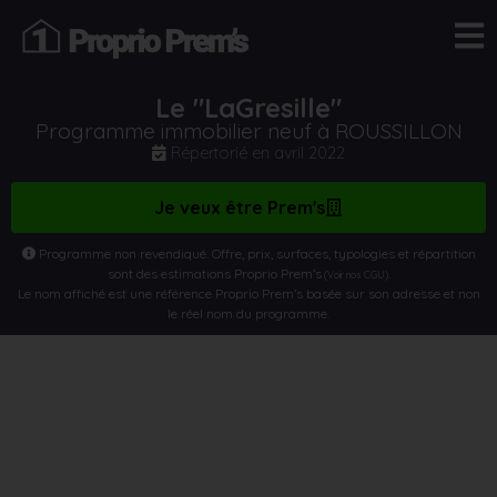
Le "LaGresille"
Programme immobilier neuf à ROUSSILLON
Répertorié en
avril 2022
Je veux être Prem's
Programme non revendiqué. Offre, prix, surfaces, typologies et répartition
sont des estimations Proprio Prem’s
.
(Voir nos CGU)
Le nom affiché est une référence Proprio Prem’s basée sur son adresse et non
le réel nom du programme.