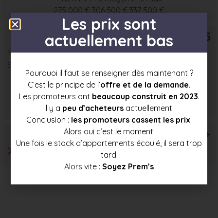
275 000 €
306 500 €
337 500 €
Les prix sont
T5
actuellement bas
Nombre : 18
Surface moyenne : 89 m²
Pourquoi il faut se renseigner dès maintenant ?
C’est le principe de l’
offre et de la demande
.
Prix mini
Prix moyen
Prix max
Les promoteurs ont
beaucoup construit en 2023
.
311 500 €
341 000 €
370 500 €
Il y a
peu d’acheteurs
actuellement.
Conclusion :
les promoteurs cassent les prix
.
Alors oui c’est le moment.
T6+
Une fois le stock d’appartements écoulé, il sera trop
tard.
Alors vite :
Soyez Prem’s