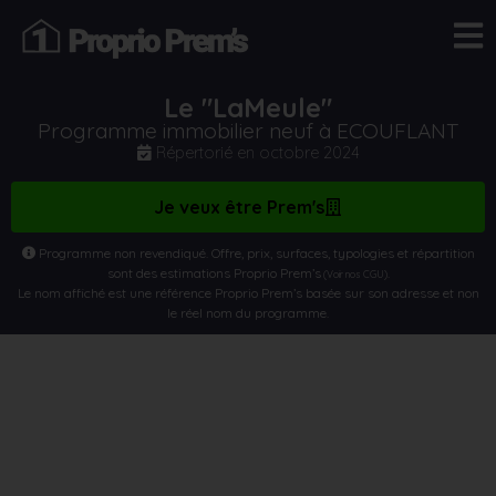
Le "LaMeule"
Programme immobilier neuf à ECOUFLANT
Répertorié en
octobre 2024
Je veux être Prem's
Programme non revendiqué. Offre, prix, surfaces, typologies et répartition
sont des estimations Proprio Prem’s
.
(Voir nos CGU)
Le nom affiché est une référence Proprio Prem’s basée sur son adresse et non
le réel nom du programme.