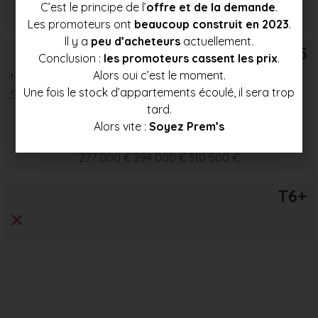
C’est le principe de l’
offre et de la demande
.
249 500 €
264 500 €
279 500 €
Les promoteurs ont
beaucoup construit en 2023
.
Il y a
peu d’acheteurs
actuellement.
T5
Conclusion :
les promoteurs cassent les prix
.
Alors oui c’est le moment.
Nombre : 3
Une fois le stock d’appartements écoulé, il sera trop
Surface moyenne : 96 m²
tard.
Alors vite :
Soyez Prem’s
Prix mini
Prix moyen
Prix max
277 000 €
294 000 €
310 500 €
T6+