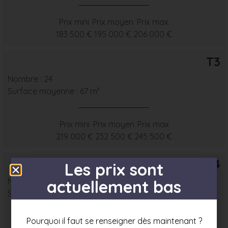
Prix mini
Prix moyen
Prix max
183 500 €
195 000 €
206 000 €
T3
Nombre : 24
Surface moyenne : 67 m²
Prix mini
Prix moyen
Prix max
219 000 €
232 500 €
245 500 €
T4
Les prix sont
Nombre : 10
actuellement bas
Surface moyenne : 81 m²
Pourquoi il faut se renseigner dès maintenant ?
Prix mini
Prix moyen
Prix max