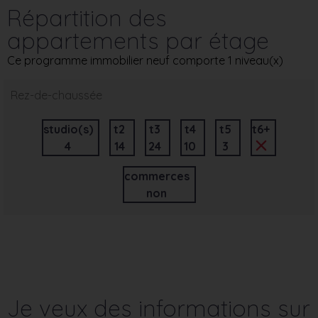
Répartition des
appartements par étage
Ce programme immobilier neuf comporte 1 niveau(x)
Rez-de-chaussée
studio(s)
t2
t3
t4
t5
t6+
4
14
24
10
3
commerces
non
Je veux des informations sur