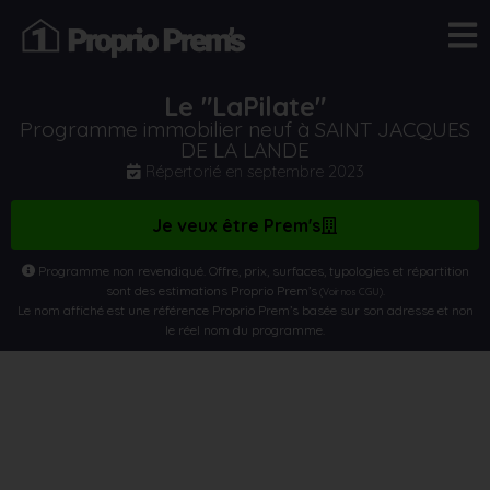
Le "LaPilate"
Programme immobilier neuf à SAINT JACQUES
DE LA LANDE
Répertorié en
septembre 2023
Je veux être Prem's
Programme non revendiqué. Offre, prix, surfaces, typologies et répartition
sont des estimations Proprio Prem’s
.
(Voir nos CGU)
Le nom affiché est une référence Proprio Prem’s basée sur son adresse et non
le réel nom du programme.