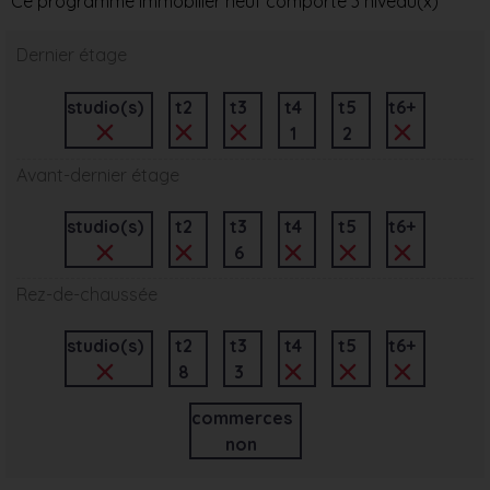
Ce programme immobilier neuf comporte 3 niveau(x)
Dernier étage
studio(s)
t2
t3
t4
t5
t6+
1
2
Avant-dernier étage
studio(s)
t2
t3
t4
t5
t6+
6
Rez-de-chaussée
studio(s)
t2
t3
t4
t5
t6+
8
3
commerces
non