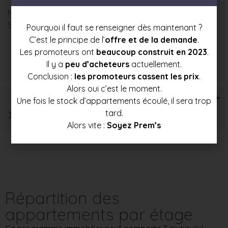
Nombre : 2
Surface moyenne : 96 m²
Pourquoi il faut se renseigner dès maintenant ?
C’est le principe de l’
offre et de la demande
.
Les promoteurs ont
beaucoup construit en 2023
.
Prix mini
Prix moyen
Prix max
Il y a
peu d’acheteurs
actuellement.
278 000 €
295 000 €
311 500 €
Conclusion :
les promoteurs cassent les prix
.
Alors oui c’est le moment.
T6+
Une fois le stock d’appartements écoulé, il sera trop
tard.
Alors vite :
Soyez Prem’s
Répartition des
appartements par étage