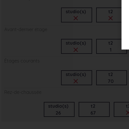
studio(s)
t2
Avant-dernier étage
studio(s)
t2
1
Étages courants
studio(s)
t2
70
Rez-de-chaussée
studio(s)
t2
t
26
67