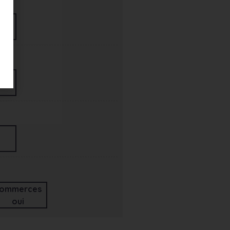
ommerces
oui