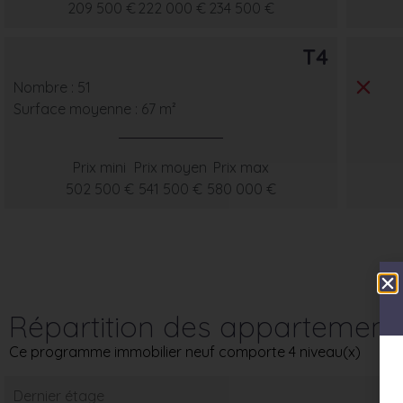
209 500 €
222 000 €
234 500 €
T4
Nombre : 51
Surface moyenne : 67 m²
Prix mini
Prix moyen
Prix max
502 500 €
541 500 €
580 000 €
Répartition des appartement
Ce programme immobilier neuf comporte 4 niveau(x)
Dernier étage