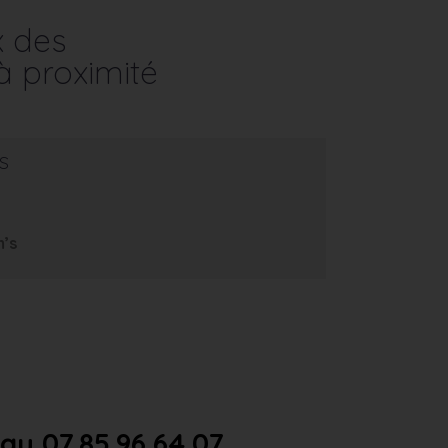
x des
à proximité
s
m’s
u 07.85.96.64.07