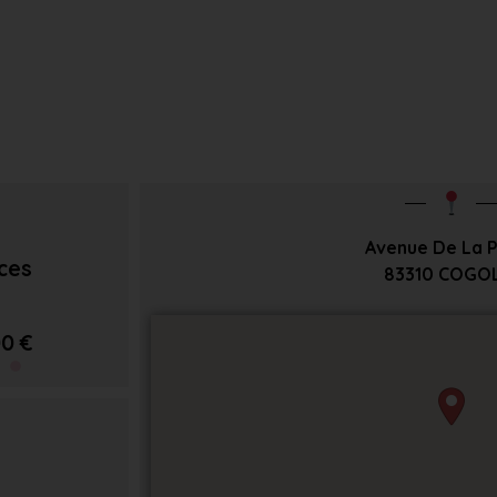
Avenue De La 
èces
83310
COGOL
0 €