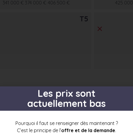
341 000 €
374 000 €
406 500 €
425 000
T5
Les prix sont
actuellement bas
s par étage
Pourquoi il faut se renseigner dès maintenant ?
C’est le principe de l’
offre et de la demande
.