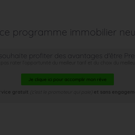
r ce programme immobilier neu
souhaite profiter des avantages d'être Pr
pas rater l’opportunité du meilleur tarif et du choix du meill
Je clique ici pour accomplir mon rêve
rvice gratuit
(c’est le promoteur qui paie)
et sans engagem