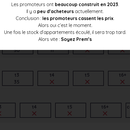
Les promoteurs ont
beaucoup construit en 2023
.
Il y a
peu d’acheteurs
actuellement.
t3
t4
t5
t6+
Conclusion :
les promoteurs cassent les prix
.
40
Alors oui c’est le moment.
Une fois le stock d’appartements écoulé, il sera trop tard.
Alors vite :
Soyez Prem’s
t3
t4
t5
t6+
50
11
t3
t4
t5
t6+
35
3
t4
t5
t6+
c