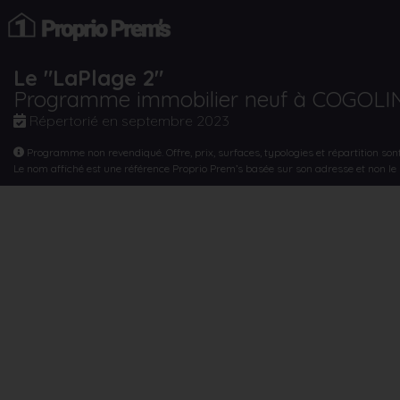
Le "LaPlage 2"
Programme immobilier neuf à COGOLI
Répertorié en
septembre 2023
Programme non revendiqué. Offre, prix, surfaces, typologies et répartition son
Le nom affiché est une référence Proprio Prem’s basée sur son adresse et non l