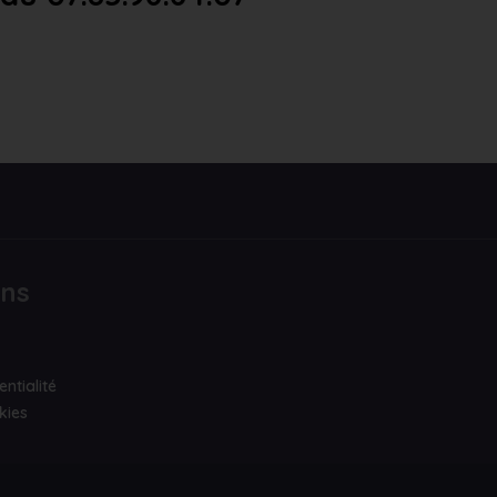
ons
entialité
kies