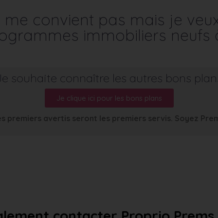
me convient pas mais je veu
programmes immobiliers neufs 
Je souhaite connaître les autres bons plan
Je clique ici pour les bons plans
s premiers avertis seront les premiers servis. Soyez Pre
lement contacter Proprio Prems a