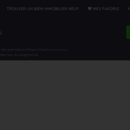
TROUVER UN BIEN IMMOBILIER NEUF
MES FAVORIS
N
t des estimations Proprio Prem’s
.
(Voir nos CGU)
e réel nom du programme.