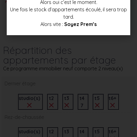
Alors oui c’est le moment.
Une fois le stock d’appartements écoulé, il sera trop
tard.
Alors vite :
Soyez Prem’s
Répartition des
appartements par étage
Ce programme immobilier neuf comporte 2 niveau(x)
Dernier étage
studio(s)
t2
t3
t4
t5
t6+
7
Rez-de-chaussée
studio(s)
t2
t3
t4
t5
t6+