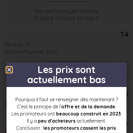
Prix mini
Prix moyen
Prix max
111 500 €
118 500 €
125 000 €
T4
Nombre : 10
Surface moyenne : 67 m²
Les prix sont
Prix mini
Prix moyen
Prix max
actuellement bas
127 500 €
138 000 €
148 000 €
T5
Pourquoi il faut se renseigner dès maintenant ?
C’est le principe de l’
offre et de la demande
.
Les promoteurs ont
beaucoup construit en 2023
.
Il y a
peu d’acheteurs
actuellement.
T6+
Conclusion :
les promoteurs cassent les prix
.