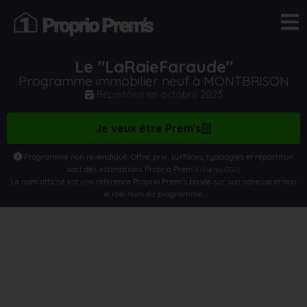
Le "LaRaieFaraude"
Programme immobilier neuf à MONTBRISON
Répertorié en
octobre 2023
Je veux être Prem's
Programme non revendiqué. Offre, prix, surfaces, typologies et répartition
sont des estimations Proprio Prem’s
.
(Voir nos CGU)
Le nom affiché est une référence Proprio Prem’s basée sur son adresse et non
le réel nom du programme.