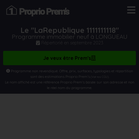
Le "LaRepublique 1111111118"
Programme immobilier neuf à LONGUEAU
Répertorié en
septembre 2023
Je veux être Prem's
Programme non revendiqué. Offre, prix, surfaces, typologies et répartition
sont des estimations Proprio Prem’s
.
(Voir nos CGU)
Le nom affiché est une référence Proprio Prem’s basée sur son adresse et non
le réel nom du programme.