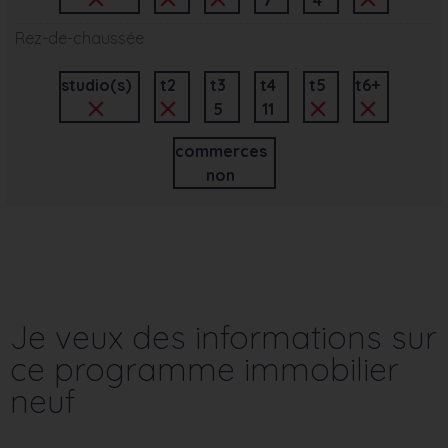
Rez-de-chaussée
studio(s)
t2
t3
t4
t5
t6+
5
11
commerces
non
Je veux des informations sur
ce programme immobilier
neuf