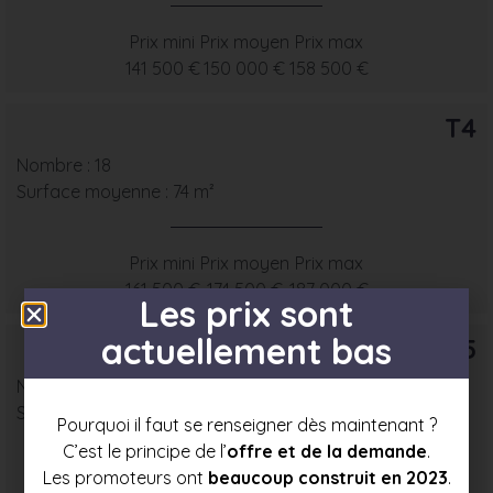
Prix mini
Prix moyen
Prix max
141 500 €
150 000 €
158 500 €
T4
Nombre : 18
Surface moyenne : 74 m²
Prix mini
Prix moyen
Prix max
161 500 €
174 500 €
187 000 €
Les prix sont
actuellement bas
T5
Nombre : 4
Surface moyenne : 87 m²
Pourquoi il faut se renseigner dès maintenant ?
C’est le principe de l’
offre et de la demande
.
Les promoteurs ont
beaucoup construit en 2023
.
Prix mini
Prix moyen
Prix max