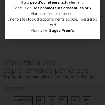
Il y a
peu d’acheteurs
actuellement.
183 500 €
195 000 €
206 000 €
Conclusion :
les promoteurs cassent les prix
.
Alors oui c’est le moment.
T6+
Une fois le stock d’appartements écoulé, il sera trop
tard.
Alors vite :
Soyez Prem’s
Répartition des
appartements par étage
Ce programme immobilier neuf comporte 2 niveau(x)
Dernier étage
studio(s)
t2
t3
t4
t5
t6+
7
4